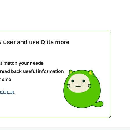
w user and use Qiita more
hat match your needs
 read back useful information
theme
gning up