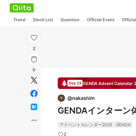
Trend
Stock List
Question
Official Event
Offici
2
0
GENDA
Advent Calendar
Day 23
@
nakashim
GENDAインターン
more_horiz
アドベントカレンダー2025
GENDA
2