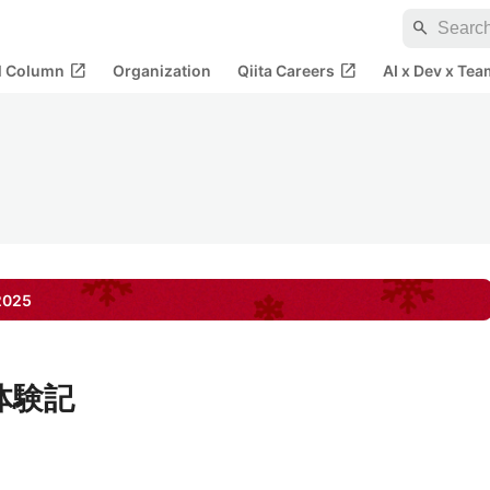
search
open_in_new
open_in_new
al Column
Organization
Qiita Careers
AI x Dev x Tea
2025
体験記