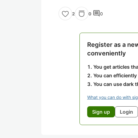
comment
0
0
2
Register as a ne
conveniently
You get articles t
You can efficiently
You can use dark 
What you can do with si
Sign up
Login