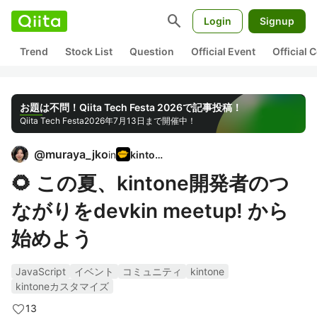
search
Login
Signup
Trend
Stock List
Question
Official Event
Official
お題は不問！Qiita Tech Festa 2026で記事投稿！
Qiita Tech Festa
2026年7月13日まで開催中！
@
muraya_jko
in
kintone
🌻 この夏、kintone開発者のつ
ながりをdevkin meetup! から
始めよう
JavaScript
イベント
コミュニティ
kintone
kintoneカスタマイズ
13