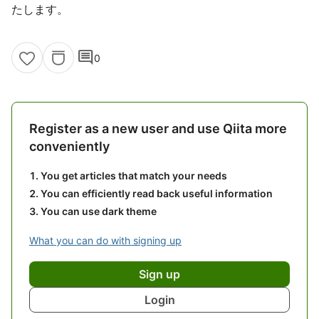
たします。
comment
0
Register as a new user and use Qiita more
conveniently
You get articles that match your needs
You can efficiently read back useful information
You can use dark theme
What you can do with signing up
Sign up
Login