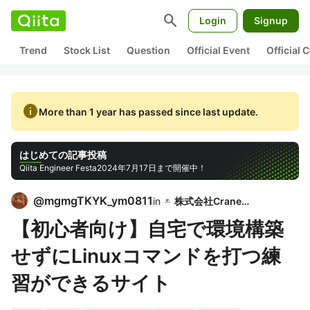
search
Login
Signup
Trend
Stock List
Question
Official Event
Official
info
More than 1 year has passed since last update.
はじめての記事投稿
Qiita Engineer Festa
2024年7月17日まで開催中！
@
mgmgTKYK_ym0811
in
株式会社Crane＆I
【初心者向け】自宅で環境構築
せずにLinuxコマンドを打つ練
習ができるサイト