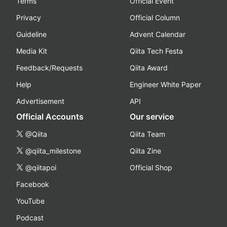
Terms
Official Event
Privacy
Official Column
Guideline
Advent Calendar
Media Kit
Qiita Tech Festa
Feedback/Requests
Qiita Award
Help
Engineer White Paper
Advertisement
API
Official Accounts
Our service
@Qiita
Qiita Team
@qiita_milestone
Qiita Zine
@qiitapoi
Official Shop
Facebook
YouTube
Podcast