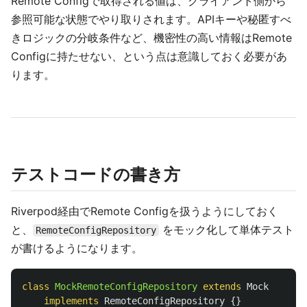
Remote Configで取得される値は、クライアント側から
参照可能な状態でやり取りされます。APIキーや秘匿すべ
きロジックの分岐条件など、機密性の高い情報はRemote
Configに持たせない、という点は意識しておく必要があ
ります。
テストコードの書き方
Riverpod経由でRemote Configを扱うようにしておく
と、
をモック化して単体テスト
RemoteConfigRepository
が書けるようになります。
class
MockRemoteConfigRepository
extends
Mock
implements
RemoteConfigRepository
{}