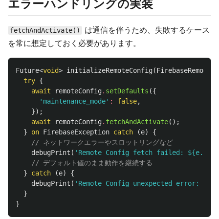
エラーハンドリングの実装
は通信を伴うため、失敗するケース
fetchAndActivate()
を常に想定しておく必要があります。
Future
<
void
>
initializeRemoteConfig
(
FirebaseRemoteCo
try
{
await
remoteConfig
.
setDefaults
({
'maintenance_mode'
:
false
,
});
await
remoteConfig
.
fetchAndActivate
();
}
on
FirebaseException
catch
(
e
)
{
// ネットワークエラーやスロットリングなど
debugPrint
(
'Remote Config fetch failed: 
${e.code
// デフォルト値のまま動作を継続する
}
catch
(
e
)
{
debugPrint
(
'Remote Config unexpected error: 
$e
'
)
}
}