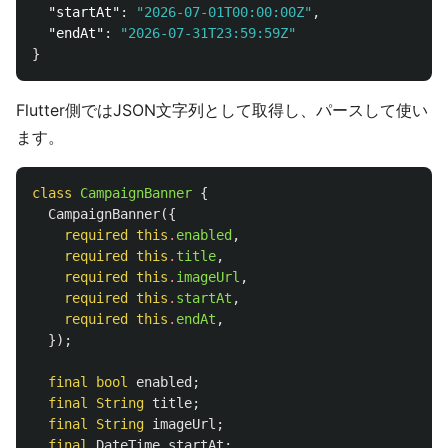
"startAt"
:
"2026-07-01T00:00:00Z"
,
"endAt"
:
"2026-07-31T23:59:59Z"
}
Flutter側ではJSON文字列として取得し、パースして使い
ます。
class
CampaignBanner
{
CampaignBanner
({
required
this
.
enabled
,
required
this
.
title
,
required
this
.
imageUrl
,
required
this
.
startAt
,
required
this
.
endAt
,
});
final
bool
enabled
;
final
String
title
;
final
String
imageUrl
;
final
DateTime
startAt
;