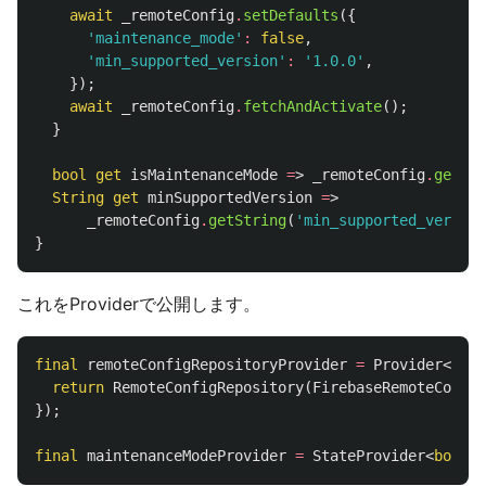
await
_remoteConfig
.
setDefaults
({
'maintenance_mode'
:
false
,
'min_supported_version'
:
'1.0.0'
,
});
await
_remoteConfig
.
fetchAndActivate
();
}
bool
get
isMaintenanceMode
=
>
_remoteConfig
.
getBoo
String
get
minSupportedVersion
=
>
_remoteConfig
.
getString
(
'min_supported_version
}
これをProviderで公開します。
final
remoteConfigRepositoryProvider
=
Provider
<
Remo
return
RemoteConfigRepository
(
FirebaseRemoteConfig
});
final
maintenanceModeProvider
=
StateProvider
<
bool
>(