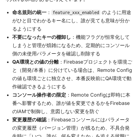
命名規則の統一
：
のように用途
feature_xxx_enabled
がひと目でわかるキー名にし、誰が見ても意味が分か
るようにする
不要になったキーの棚卸し
：機能フラグが恒常化して
しまうと管理が煩雑になるため、定期的にコンソール
側の未使用パラメータを確認し削除する
QA環境との値の分離
：Firebaseプロジェクトを環境ご
と（開発/本番）に分けている場合は、Remote Config
の値も環境ごとに独立させ、本番反映前にQA環境で動
作確認できるようにする
コンソール操作者の限定
：Remote Configは即時に本
番へ影響するため、誰が値を変更できるかをFirebase
のIAMで制御し、意図しない変更を防ぐ
変更履歴の確認
：Firebaseコンソールにはパラメータ
の変更履歴（バージョン管理）が残るため、不具合発
生時に「いつ、誰が、何を変えたか」を追える状態に