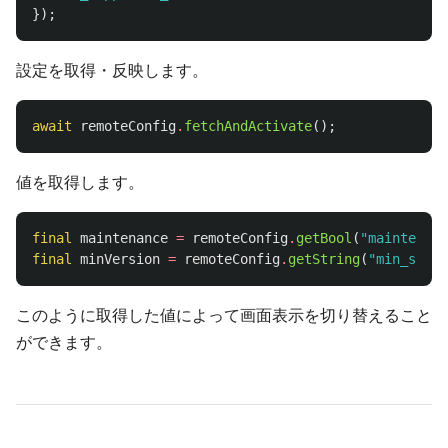
});
設定を取得・反映します。
await
remoteConfig
.
fetchAndActivate
();
値を取得します。
final
maintenance
=
remoteConfig
.
getBool
(
"maintenanc
final
minVersion
=
remoteConfig
.
getString
(
"min_suppo
このように取得した値によって画面表示を切り替えること
ができます。