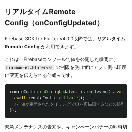
リアルタイムRemote
Config（onConfigUpdated）
Firebase SDK for Flutter v4.0.0以降では、
リアルタイム
Remote Config
が利用できます。
これは、Firebaseコンソールで値を公開した瞬間に、
の制限を受けずにアプリ側へ即座
minimumFetchInterval
に変更を伝えられる仕組みです。
remoteConfig
.
onConfigUpdated
.
listen
((
event
)
async
{
await
remoteConfig
.
activate
();
// 値が更新されたタイミングでUIを再描画するなどの処理
});
緊急メンテナンスの告知や、キャンペーンバナーの即時切