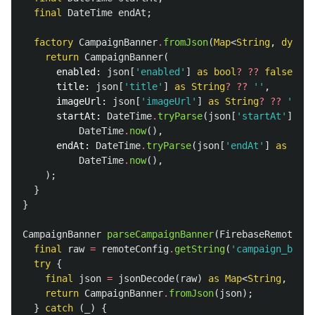
final
DateTime
endAt
;
factory
CampaignBanner
.
fromJson
(
Map
<
String
,
dynami
return
CampaignBanner
(
enabled:
json
[
'enabled'
]
as
bool
?
??
false
,
title:
json
[
'title'
]
as
String
?
??
''
,
imageUrl:
json
[
'imageUrl'
]
as
String
?
??
''
,
startAt:
DateTime
.
tryParse
(
json
[
'startAt'
]
as
DateTime
.
now
(),
endAt:
DateTime
.
tryParse
(
json
[
'endAt'
]
as
Stri
DateTime
.
now
(),
);
}
}
CampaignBanner
parseCampaignBanner
(
FirebaseRemoteCon
final
raw
=
remoteConfig
.
getString
(
'campaign_banne
try
{
final
json
=
jsonDecode
(
raw
)
as
Map
<
String
,
dyna
return
CampaignBanner
.
fromJson
(
json
);
}
catch
(
_
)
{