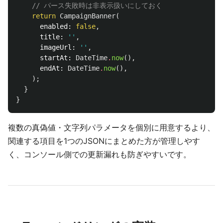
// パース失敗時は非表示扱いにしておく
return
CampaignBanner
(
enabled:
false
,
title:
''
,
imageUrl:
''
,
startAt:
DateTime
.
now
(),
endAt:
DateTime
.
now
(),
);
}
}
複数の真偽値・文字列パラメータを個別に用意するより、
関連する項目を1つのJSONにまとめた方が管理しやす
く、コンソール側での更新漏れも防ぎやすいです。