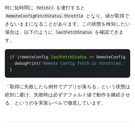
特に短時間に
を連打すると
fetch()
となり、値が取得で
RemoteConfigFetchStatus.throttle
きないままになることがあります。この状態を検知したい
場合は、以下のように
を確認できま
lastFetchStatus
す。
if
(
remoteConfig
.
lastFetchStatus
==
RemoteConfigFetc
debugPrint
(
'Remote Config fetch is throttled.'
);
}
「取得に失敗したら例外でアプリが落ちる」という状態は
絶対に避け、失敗時は必ずデフォルト値で動作を継続させ
る、というのを実装レベルで徹底しています。