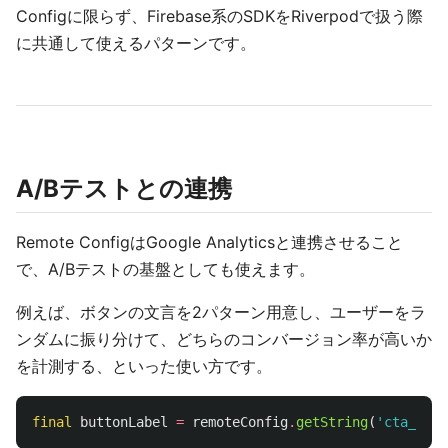
Configに限らず、Firebase系のSDKをRiverpodで扱う際
に共通して使えるパターンです。
A/Bテストとの連携
Remote ConfigはGoogle Analyticsと連携させること
で、A/Bテストの基盤としても使えます。
例えば、ボタンの文言を2パターン用意し、ユーザーをラ
ンダムに振り分けて、どちらのコンバージョン率が高いか
を計測する、といった使い方です。
final
buttonLabel
=
remoteConfig
.
getString
(
'cta_butt