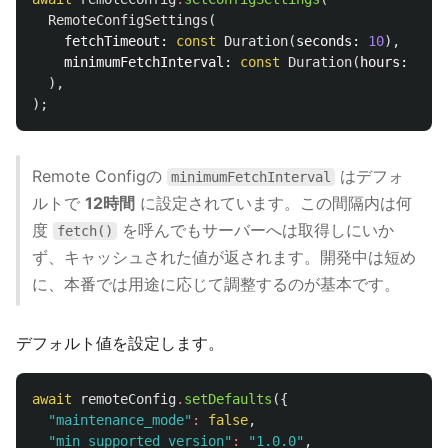
RemoteConfigSettings
(
fetchTimeout:
const
Duration
(
seconds:
10
),
minimumFetchInterval:
const
Duration
(
hours:
1
),
),
);
Remote Configの
はデフォ
minimumFetchInterval
ルトで
12時間
に設定されています。この間隔内は何
度
を呼んでもサーバーへは取得しにいか
fetch()
ず、キャッシュされた値が返されます。開発中は短め
に、本番では用途に応じて調整するのが基本です。
デフォルト値を設定します。
await
remoteConfig
.
setDefaults
({
"maintenance_mode"
:
false
,
"min_supported_version"
:
"1.0.0"
,