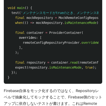
void
main
()
{
test
(
'メンテナンスモードがtrueのとき、メンテナンス画面
final
mockRepository
=
MockRemoteConfigRepositor
when
(()
=
>
mockRepository
.
isMaintenanceMode
)
.
the
final
container
=
ProviderContainer
(
overrides:
[
remoteConfigRepositoryProvider
.
overrideWithV
],
);
final
repository
=
container
.
read
(
remoteConfigRe
expect
(
repository
.
isMaintenanceMode
,
true
);
});
}
Firebase自体をモック化するのではなく、Repositoryレ
ベルで抽象化してモックすることで、Firebase側のセット
アップに依存しないテストが書けます。これはRemote