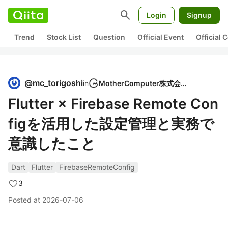
search
Login
Signup
Trend
Stock List
Question
Official Event
Official
@
mc_torigoshi
in
MotherComputer株式会社
Flutter × Firebase Remote Con
figを活用した設定管理と実務で
意識したこと
Dart
Flutter
FirebaseRemoteConfig
3
Posted at
2026-07-06