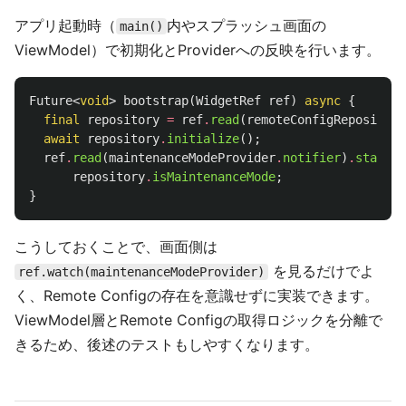
アプリ起動時（
内やスプラッシュ画面の
main()
ViewModel）で初期化とProviderへの反映を行います。
Future
<
void
>
bootstrap
(
WidgetRef
ref
)
async
{
final
repository
=
ref
.
read
(
remoteConfigRepository
await
repository
.
initialize
();
ref
.
read
(
maintenanceModeProvider
.
notifier
)
.
state
=
repository
.
isMaintenanceMode
;
}
こうしておくことで、画面側は
を見るだけでよ
ref.watch(maintenanceModeProvider)
く、Remote Configの存在を意識せずに実装できます。
ViewModel層とRemote Configの取得ロジックを分離で
きるため、後述のテストもしやすくなります。