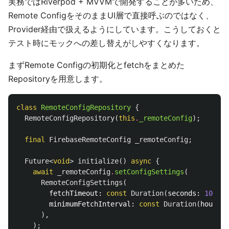
実務ではRiverpod + MVVMで開発することが多いため、
Remote ConfigをそのままUI層で直接呼ぶのではなく、
Provider経由で扱えるようにしています。こうしておくと
テスト時にモックへの差し替えがしやすくなります。
まずRemote Configの初期化とfetchをまとめた
Repositoryを用意します。
class
RemoteConfigRepository
{
RemoteConfigRepository
(
this
.
_remoteConfig
);
final
FirebaseRemoteConfig
_remoteConfig
;
Future
<
void
>
initialize
()
async
{
await
_remoteConfig
.
setConfigSettings
(
RemoteConfigSettings
(
fetchTimeout:
const
Duration
(
seconds:
10
),
minimumFetchInterval:
const
Duration
(
hours:
),
);