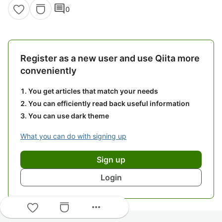
comment
0
Register as a new user and use Qiita more
conveniently
You get articles that match your needs
You can efficiently read back useful information
You can use dark theme
What you can do with signing up
Sign up
Login
more_horiz