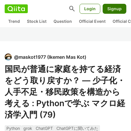
search
Login
Signup
Trend
Stock List
Question
Official Event
Official
@
maskot1977
(
Ikemen Mas Kot
)
国民が普通に家庭を持てる経済
をどう取り戻すか？ ― 少子化・
人手不足・移民政策を構造から
考える : Pythonで学ぶ マクロ経
済学入門 (79)
Python
grok
ChatGPT
ChatGPTに聞いてみた