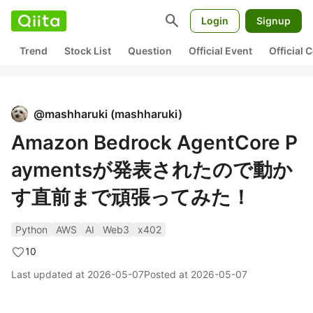
search
Login
Signup
Trend
Stock List
Question
Official Event
Official
@
mashharuki
(
mashharuki
)
Amazon Bedrock AgentCore P
aymentsが発表されたので動か
す直前まで頑張ってみた！
Python
AWS
AI
Web3
x402
10
Last updated at
2026-05-07
Posted at
2026-05-07