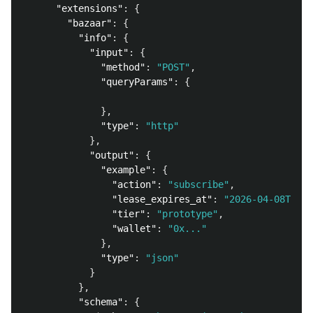
"extensions"
:
{
"bazaar"
:
{
"info"
:
{
"input"
:
{
"method"
:
"POST"
,
"queryParams"
:
{
},
"type"
:
"http"
},
"output"
:
{
"example"
:
{
"action"
:
"subscribe"
,
"lease_expires_at"
:
"2026-04-08T00:0
"tier"
:
"prototype"
,
"wallet"
:
"0x..."
},
"type"
:
"json"
}
},
"schema"
:
{