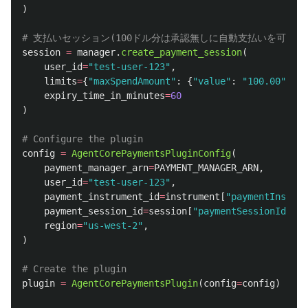
)
session
=
manager
.
create_payment_session
(
user_id
=
"
test-user-123
"
,
limits
=
{
"
maxSpendAmount
"
:
{
"
value
"
:
"
100.00
"
,
"
c
expiry_time_in_minutes
=
60
)
config
=
AgentCorePaymentsPluginConfig
(
payment_manager_arn
=
PAYMENT_MANAGER_ARN
,
user_id
=
"
test-user-123
"
,
payment_instrument_id
=
instrument
[
"
paymentInstrum
payment_session_id
=
session
[
"
paymentSessionId
"
],
region
=
"
us-west-2
"
,
)
plugin
=
AgentCorePaymentsPlugin
(
config
=
config
)