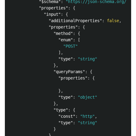
"$schema"
:
"https://json-schema.org/draf
"properties"
:
{
"input"
:
{
"additionalProperties"
:
false
,
"properties"
:
{
"method"
:
{
"enum"
:
[
"POST"
],
"type"
:
"string"
},
"queryParams"
:
{
"properties"
:
{
},
"type"
:
"object"
},
"type"
:
{
"const"
:
"http"
,
"type"
:
"string"
}
},