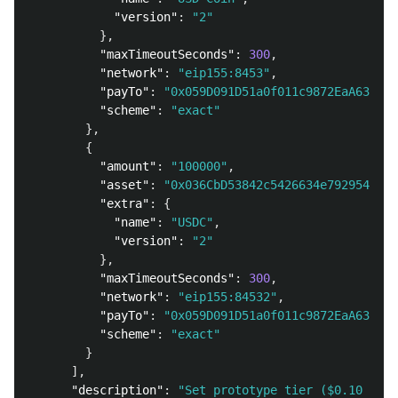
"version"
:
"2"
},
"maxTimeoutSeconds"
:
300
,
"network"
:
"eip155:8453"
,
"payTo"
:
"0x059D091D51a0f011c9872EaA63Df53
"scheme"
:
"exact"
},
{
"amount"
:
"100000"
,
"asset"
:
"0x036CbD53842c5426634e7929541eC2
"extra"
:
{
"name"
:
"USDC"
,
"version"
:
"2"
},
"maxTimeoutSeconds"
:
300
,
"network"
:
"eip155:84532"
,
"payTo"
:
"0x059D091D51a0f011c9872EaA63Df53
"scheme"
:
"exact"
}
],
"description"
:
"Set prototype tier ($0.10 USDC