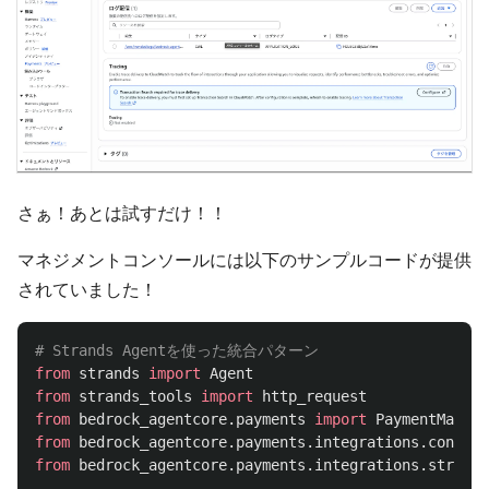
さぁ！あとは試すだけ！！
マネジメントコンソールには以下のサンプルコードが提供
されていました！
from
strands
import
Agent
from
strands_tools
import
http_request
from
bedrock_agentcore.payments
import
PaymentManage
from
bedrock_agentcore.payments.integrations.config
from
bedrock_agentcore.payments.integrations.strands