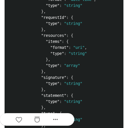
"type"
:
"string"
},
"requestId"
:
{
"type"
:
"string"
},
"resources"
:
{
"items"
:
{
"format"
:
"uri"
,
"type"
:
"string"
},
"type"
:
"array"
},
"signature"
:
{
"type"
:
"string"
},
"statement"
:
{
"type"
:
"string"
},
"type"
:
{
more_horiz
"type"
:
"string"
},