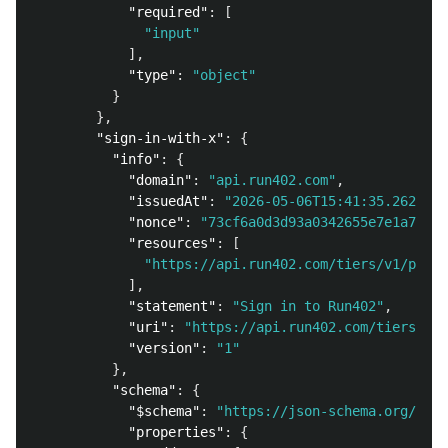
"required"
:
[
"input"
],
"type"
:
"object"
}
},
"sign-in-with-x"
:
{
"info"
:
{
"domain"
:
"api.run402.com"
,
"issuedAt"
:
"2026-05-06T15:41:35.262Z"
,
"nonce"
:
"73cf6a0d3d93a0342655e7e1a7e0bf
"resources"
:
[
"https://api.run402.com/tiers/v1/proto
],
"statement"
:
"Sign in to Run402"
,
"uri"
:
"https://api.run402.com/tiers/v1/
"version"
:
"1"
},
"schema"
:
{
"$schema"
:
"https://json-schema.org/draf
"properties"
:
{