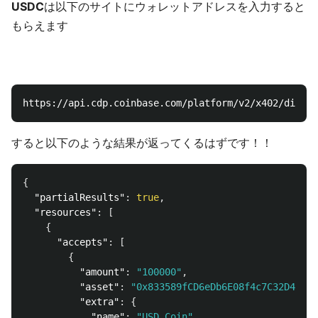
USDC
は以下のサイトにウォレットアドレスを入力すると
もらえます
https://api.cdp.coinbase.com/platform/v2/x402/discov
すると以下のような結果が返ってくるはずです！！
{
"partialResults"
:
true
,
"resources"
:
[
{
"accepts"
:
[
{
"amount"
:
"100000"
,
"asset"
:
"0x833589fCD6eDb6E08f4c7C32D4f71b
"extra"
:
{
"name"
:
"USD Coin"
,