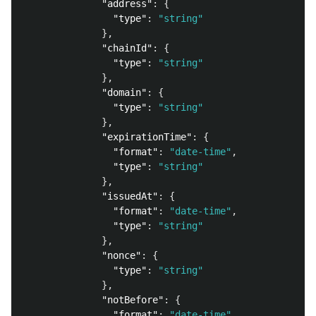
"address"
:
{
"type"
:
"string"
},
"chainId"
:
{
"type"
:
"string"
},
"domain"
:
{
"type"
:
"string"
},
"expirationTime"
:
{
"format"
:
"date-time"
,
"type"
:
"string"
},
"issuedAt"
:
{
"format"
:
"date-time"
,
"type"
:
"string"
},
"nonce"
:
{
"type"
:
"string"
},
"notBefore"
:
{
"format"
:
"date-time"
,