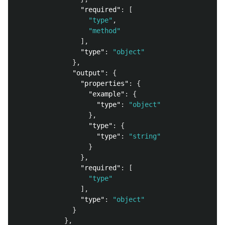
"required"
:
[
"type"
,
"method"
],
"type"
:
"object"
},
"output"
:
{
"properties"
:
{
"example"
:
{
"type"
:
"object"
},
"type"
:
{
"type"
:
"string"
}
},
"required"
:
[
"type"
],
"type"
:
"object"
}
},