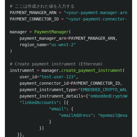
PAYMENT_MANAGER_ARN
=
"
<your-payment-manager-arn>
"
PAYMENT_CONNECTOR_ID
=
"
<your-payment-connector-id>
"
manager
=
PaymentManager
(
payment_manager_arn
=
PAYMENT_MANAGER_ARN
,
region_name
=
"
us-west-2
"
)
instrument
=
manager
.
create_payment_instrument
(
user_id
=
"
test-user-123
"
,
payment_connector_id
=
PAYMENT_CONNECTOR_ID
,
payment_instrument_type
=
"
EMBEDDED_CRYPTO_WALLET
"
payment_instrument_details
=
{
"
embeddedCryptoWalle
"
linkedAccounts
"
:
[{
"
email
"
:
{
"
emailAddress
"
:
"
myemail@example
}
}]
}},