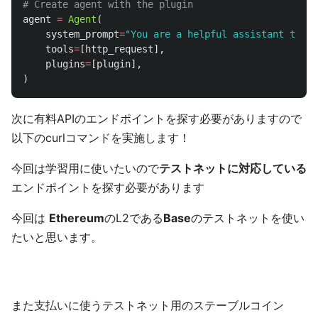
agent
=
Agent
(
system_prompt
=
"
You are a helpful assistant that 
tools
=
[
http_request
],
plugins
=
[
plugin
],
)
次に有料APIのエンドポイントを探す必要がありますので
以下のcurlコマンドを実施します！
今回は学習用に使いたいので
テストネットに対応している
エンドポイントを探す必要があります
今回は
Ethereum
のL2である
Base
のテストネットを使い
たいと思います。
また支払いに使うテストネット用のステーブルコイン