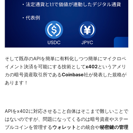
そして既存のAPIを簡単に有料化しつつ簡単にマイクロペ
イメント決済を可能にする技術として
x402
というアメリ
カの暗号資産取引所である
Coinbase
社が発表した規格が
あります！
APIをx402に対応させること自体はそこまで難しいことで
はないのですが、問題になってくるのは暗号資産やステー
ブルコインを管理する
ウォレット
との統合や
秘密鍵の管理