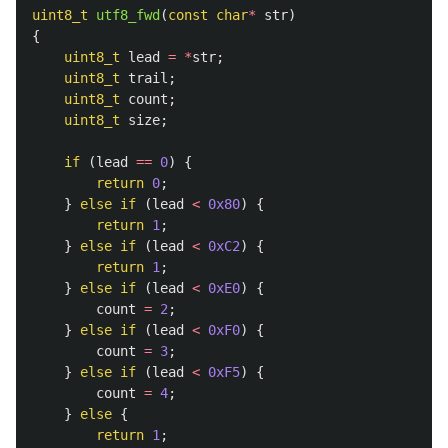
uint8_t
utf8_fwd
(
const
char
*
str
)
{
uint8_t
lead
=
*
str
;
uint8_t
trail
;
uint8_t
count
;
uint8_t
size
;
if
(
lead
==
0
)
{
return
0
;
}
else
if
(
lead
<
0x80
)
{
return
1
;
}
else
if
(
lead
<
0xC2
)
{
return
1
;
}
else
if
(
lead
<
0xE0
)
{
count
=
2
;
}
else
if
(
lead
<
0xF0
)
{
count
=
3
;
}
else
if
(
lead
<
0xF5
)
{
count
=
4
;
}
else
{
return
1
;