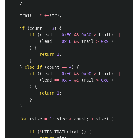
}
trail
=
*
(
++
str
);
if
(
count
==
3
)
{
if
((
lead
==
0xE0
&&
0xA0
>
trail
)
||
(
lead
==
0xED
&&
trail
>
0x9F
)
)
{
return
1
;
}
}
else
if
(
count
==
4
)
{
if
((
lead
==
0xF0
&&
0x90
>
trail
)
||
(
lead
==
0xF4
&&
trail
>
0x8F
)
)
{
return
1
;
}
}
for
(
size
=
1
;
size
<
count
;
++
size
)
{
if
(
!
UTF8_TRAIL
(
trail
))
{