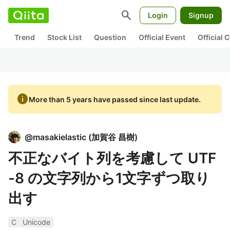
search
Login
Signup
Trend
Stock List
Question
Official Event
Official
info
More than 5 years have passed since last update.
@
masakielastic
(
加賀谷 昌樹
)
不正なバイト列を考慮して UTF
-8 の文字列から1文字ずつ取り
出す
C
Unicode