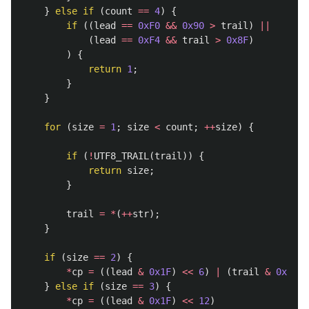
}
else
if
(
count
==
4
)
{
if
((
lead
==
0xF0
&&
0x90
>
trail
)
||
(
lead
==
0xF4
&&
trail
>
0x8F
)
)
{
return
1
;
}
}
for
(
size
=
1
;
size
<
count
;
++
size
)
{
if
(
!
UTF8_TRAIL
(
trail
))
{
return
size
;
}
trail
=
*
(
++
str
);
}
if
(
size
==
2
)
{
*
cp
=
((
lead
&
0x1F
)
<<
6
)
|
(
trail
&
0x3F
);
}
else
if
(
size
==
3
)
{
*
cp
=
((
lead
&
0x1F
)
<<
12
)