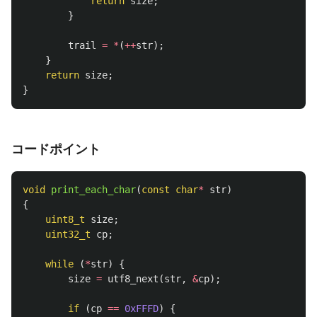
return
size
;
}
trail
=
*
(
++
str
);
}
return
size
;
}
コードポイント
void
print_each_char
(
const
char
*
str
)
{
uint8_t
size
;
uint32_t
cp
;
while
(
*
str
)
{
size
=
utf8_next
(
str
,
&
cp
);
if
(
cp
==
0xFFFD
)
{