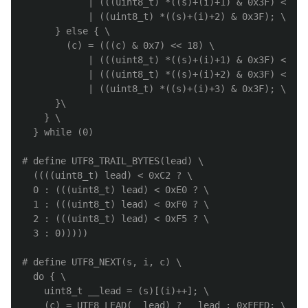
            | (((uint8_t) *((s)+(i)+1) & 0x3F) << 6)
            | ((uint8_t) *((s)+(i)+2) & 0x3F); \

      } else { \

        (c) = (((c) & 0x7) << 18) \

            | (((uint8_t) *((s)+(i)+1) & 0x3F) << 12
            | (((uint8_t) *((s)+(i)+2) & 0x3F) << 6)
            | ((uint8_t) *((s)+(i)+3) & 0x3F); \

      }\

    } \

# define UTF8_TRAIL_BYTES(lead) \

  ((((uint8_t) lead) < 0xC2 ? \

  0 : (((uint8_t) lead) < 0xE0 ? \

  1 : (((uint8_t) lead) < 0xF0 ? \

  2 : (((uint8_t) lead) < 0xF5 ? \

# define UTF8_NEXT(s, i, c) \

  do { \

    uint8_t __lead = (s)[(i)++]; \

    (c) = UTF8_LEAD(__lead) ? __lead : 0xFFFD; \
