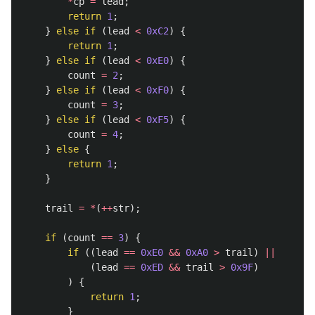
*
cp
=
lead
;
return
1
;
}
else
if
(
lead
<
0xC2
)
{
return
1
;
}
else
if
(
lead
<
0xE0
)
{
count
=
2
;
}
else
if
(
lead
<
0xF0
)
{
count
=
3
;
}
else
if
(
lead
<
0xF5
)
{
count
=
4
;
}
else
{
return
1
;
}
trail
=
*
(
++
str
);
if
(
count
==
3
)
{
if
((
lead
==
0xE0
&&
0xA0
>
trail
)
||
(
lead
==
0xED
&&
trail
>
0x9F
)
)
{
return
1
;
}