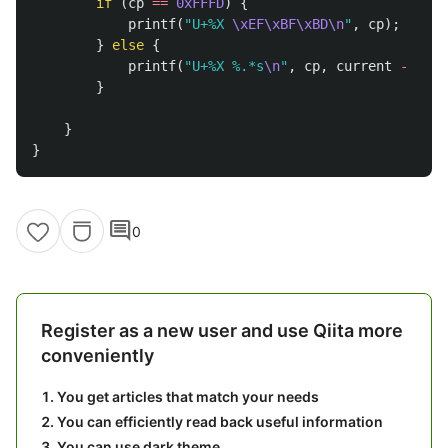
if
(
cp
==
0xFFFD
)
{
printf
(
"U+%X 
\xEF\xBF\xBD\n
"
,
cp
);
}
else
{
printf
(
"U+%X %.*s
\n
"
,
cp
,
current
-
prev
}
}
}
comment
0
Register as a new user and use Qiita more
conveniently
You get articles that match your needs
You can efficiently read back useful information
You can use dark theme