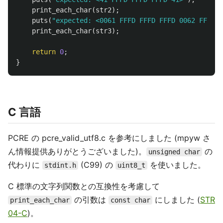
print_each_char
(
str2
);
puts
(
"expected: <0061 FFFD FFFD FFFD 0062 FFFD 0
print_each_char
(
str3
);
return
0
;
}
C 言語
PCRE の pcre_valid_utf8.c を参考にしました (mpyw さ
ん情報提供ありがとうございました)。
の
unsigned char
代わりに
(C99) の
を使いました。
stdint.h
uint8_t
C 標準の文字列関数との互換性を考慮して
の引数は
にしました (
STR
print_each_char
const char
04-C
)。