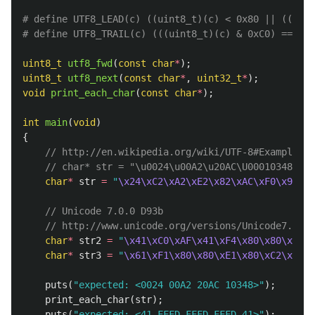
# define UTF8_LEAD(c) ((uint8_t)(c) < 0x80 || ((uint
uint8_t
utf8_fwd
(
const
char
*
);
uint8_t
utf8_next
(
const
char
*
,
uint32_t
*
);
void
print_each_char
(
const
char
*
);
int
main
(
void
)
{
// http://en.wikipedia.org/wiki/UTF-8#Examples
// char* str = "\u0024\u00A2\u20AC\U00010348";
char
*
str
=
"
\x24\xC2\xA2\xE2\x82\xAC\xF0\x90\x8
// Unicode 7.0.0 D93b
// http://www.unicode.org/versions/Unicode7.0.0/
char
*
str2
=
"
\x41\xC0\xAF\x41\xF4\x80\x80\x41
"
;
char
*
str3
=
"
\x61\xF1\x80\x80\xE1\x80\xC2\x62\x
puts
(
"expected: <0024 00A2 20AC 10348>"
);
print_each_char
(
str
);
puts
(
"expected: <41 FFFD FFFD FFFD 41>"
);