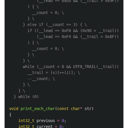
            (__lead == 0xED && (__trail > 0x9F)) \

        ) { \

          __count = 0; \

        } \

      } else if (__count == 3) { \

        if ((__lead == 0xF0 && (0x90 > __trail)) || 
            (__lead == 0xF4 && (__trail > 0x8F)) \

        ) { \

          __count = 0; \

        } \

      } \

      while (__count > 0 && UTF8_TRAIL(__trail)) { \

        __trail = (s)[++(i)]; \

        --__count; \

      } \

    } \

void
print_each_char
(
const
char
*
str
)
{
int32_t
previous
=
0
;
int32_t
current
=
0
;