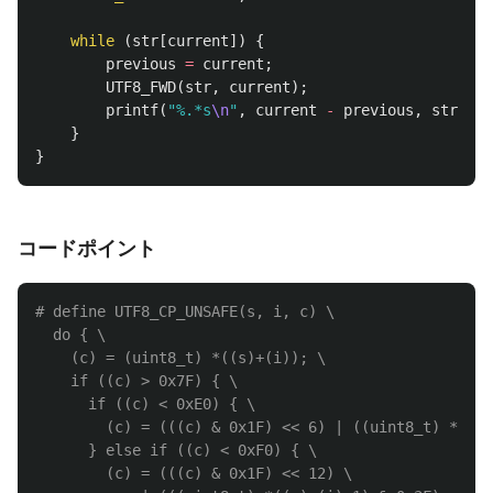
while
(
str
[
current
])
{
previous
=
current
;
UTF8_FWD
(
str
,
current
);
printf
(
"%.*s
\n
"
,
current
-
previous
,
str
+
p
}
}
コードポイント
# define UTF8_CP_UNSAFE(s, i, c) \

  do { \

    (c) = (uint8_t) *((s)+(i)); \

    if ((c) > 0x7F) { \

      if ((c) < 0xE0) { \

        (c) = (((c) & 0x1F) << 6) | ((uint8_t) *((s)
      } else if ((c) < 0xF0) { \

        (c) = (((c) & 0x1F) << 12) \
