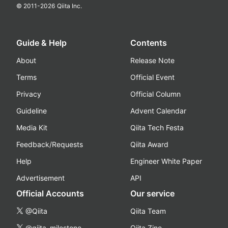
© 2011-
2026
Qiita Inc.
Guide & Help
Contents
About
Release Note
Terms
Official Event
Privacy
Official Column
Guideline
Advent Calendar
Media Kit
Qiita Tech Festa
Feedback/Requests
Qiita Award
Help
Engineer White Paper
Advertisement
API
Official Accounts
Our service
@Qiita
Qiita Team
@qiita_milestone
Qiita Zine