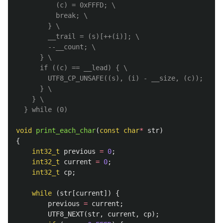
          (c) = 0xFFFD; \

          break; \

        } \

        __trail = (s)[++(i)]; \

        --__count; \

      } \

      if ((c) == __lead) { \

        UTF8_CP_UNSAFE((s), (i) - __size, (c)); \

      } \

    } \

void
print_each_char
(
const
char
*
str
)
{
int32_t
previous
=
0
;
int32_t
current
=
0
;
int32_t
cp
;
while
(
str
[
current
])
{
previous
=
current
;
UTF8_NEXT
(
str
,
current
,
cp
);