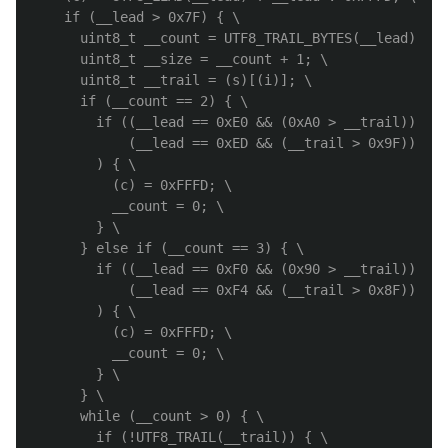
    if (__lead > 0x7F) { \

      uint8_t __count = UTF8_TRAIL_BYTES(__lead); \

      uint8_t __size = __count + 1; \

      uint8_t __trail = (s)[(i)]; \

      if (__count == 2) { \

        if ((__lead == 0xE0 && (0xA0 > __trail)) || 
            (__lead == 0xED && (__trail > 0x9F)) \

        ) { \

          (c) = 0xFFFD; \

          __count = 0; \

        } \

      } else if (__count == 3) { \

        if ((__lead == 0xF0 && (0x90 > __trail)) || 
            (__lead == 0xF4 && (__trail > 0x8F)) \

        ) { \

          (c) = 0xFFFD; \

          __count = 0; \

        } \

      } \

      while (__count > 0) { \

        if (!UTF8_TRAIL(__trail)) { \
