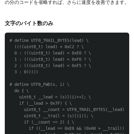
の分のコードを省略すれば、さらに速度を改善できます。
文字のバイト数のみ
# define UTF8_TRAIL_BYTES(lead) \

  ((((uint8_t) lead) < 0xC2 ? \

  0 : (((uint8_t) lead) < 0xE0 ? \

  1 : (((uint8_t) lead) < 0xF0 ? \

  2 : (((uint8_t) lead) < 0xF5 ? \

# define UTF8_FWD(s, i) \

  do { \

    uint8_t __lead = (s)[(i)++]; \

    if (__lead > 0x7F) { \

      uint8_t __count = UTF8_TRAIL_BYTES(__lead); \

      uint8_t __trail = (s)[(i)]; \

      if (__count == 2) { \

        if ((__lead == 0xE0 && (0xA0 > __trail)) || 