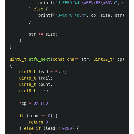
printf
(
"U+FFFD %d 
\xEF\xBF\xBD\n
"
,
size
)
}
else
{
printf
(
"U+%X %.*s
\n
"
,
cp
,
size
,
str
);
}
str
+=
size
;
}
}
uint8_t
utf8_next
(
const
char
*
str
,
uint32_t
*
cp
)
{
uint8_t
lead
=
*
str
;
uint8_t
trail
;
uint8_t
count
;
uint8_t
size
;
*
cp
=
0xFFFD
;
if
(
lead
==
0
)
{
return
0
;
}
else
if
(
lead
<
0x80
)
{