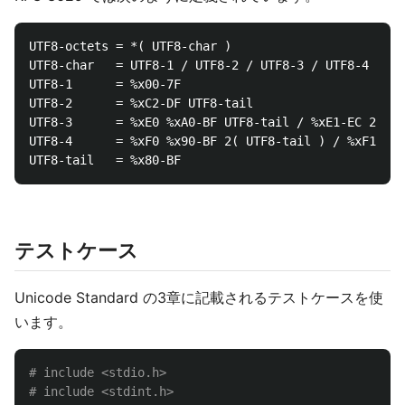
UTF8-octets = *( UTF8-char )

UTF8-char   = UTF8-1 / UTF8-2 / UTF8-3 / UTF8-4

UTF8-1      = %x00-7F

UTF8-2      = %xC2-DF UTF8-tail

UTF8-3      = %xE0 %xA0-BF UTF8-tail / %xE1-EC 2( UT
UTF8-4      = %xF0 %x90-BF 2( UTF8-tail ) / %xF1-F3 
テストケース
Unicode Standard の3章に記載されるテストケースを使
います。
# include <stdio.h>
