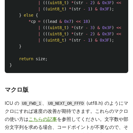
|
(((
uint8_t
)
*
(
str
-
2
)
&
0x3F
)
<<
6
)
|
((
uint8_t
)
*
(
str
-
1
)
&
0x3F
);
}
else
{
*
cp
=
((
lead
&
0x7
)
<<
18
)
|
(((
uint8_t
)
*
(
str
-
3
)
&
0x3F
)
<<
12
)
|
(((
uint8_t
)
*
(
str
-
2
)
&
0x3F
)
<<
6
)
|
((
uint8_t
)
*
(
str
-
1
)
&
0x3F
);
}
return
size
;
}
マクロ版
ICU の
、
(utf8.h) のようにマ
U8_FWD_1
U8_NEXT_OR_FFFD
クロにすれば速度の改善が期待できます。これらのマクロ
の使い方は
こちらの記事
を参照してください。文字数や部
分文字列を求める場合、コードポイントが不要なので、そ