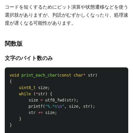
コードを短くするためにビット演算や状態遷移などを使う
選択肢がありますが、判読がむずかしくなったり、処理速
度が遅くなる可能性があります。
関数版
文字のバイト数のみ
void
print_each_char
(
const
char
*
str
)
{
uint8_t
size
;
while
(
*
str
)
{
size
=
utf8_fwd
(
str
);
printf
(
"%.*s
\n
"
,
size
,
str
);
str
+=
size
;
}
}