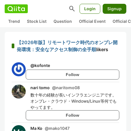
search
Login
Signup
Trend
Stock List
Question
Official Event
Official
【2026年版】リモートワーク時代のオンプレ開
発環境：安全なアクセス制御の全手順
likers
@
kofonte
Follow
nari tomo
@
naritomo08
数十年の経験が長いインフラエンジニアです。
オンプレ・クラウド・Windows/Linux等何でも
やってます。
Follow
Ma Ko
@
mako1047