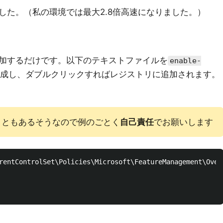
した。（私の環境では最大2.8倍高速になりました。）
加するだけです。以下のテキストファイルを
enable-
成し、ダブルクリックすればレジストリに追加されます。
こともあるそうなので例のごとく
自己責任
でお願いします
rentControlSet\Policies\Microsoft\FeatureManagement\Overr