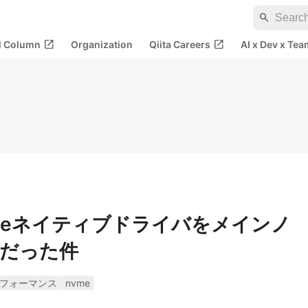
search
open_in_new
open_in_new
al Column
Organization
Qiita Careers
AI x Dev x Tea
VMeネイティブドライバをメインノ
だった件
フォーマンス
nvme