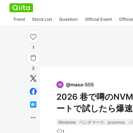
Trend
Stock List
Question
Official Event
Offici
1
2
@
masa-555
2026 巷で噂のN
ートで試したら爆速
more_horiz
Windows
ベンチマーク
proxmox
パ
1