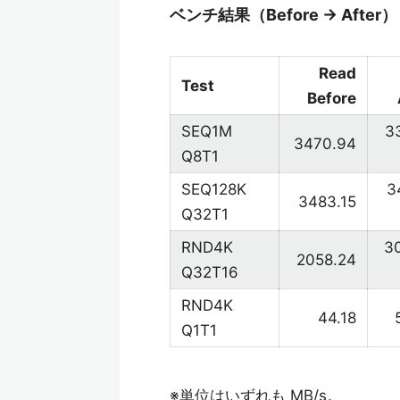
ベンチ結果（Before → After）
Read
Test
Before
SEQ1M
3
3470.94
Q8T1
SEQ128K
3
3483.15
Q32T1
RND4K
3
2058.24
Q32T16
RND4K
44.18
Q1T1
※単位はいずれも MB/s。