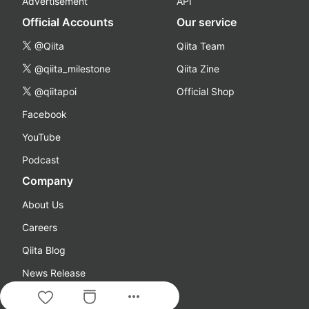
Advertisement
API
Official Accounts
Our service
@Qiita
Qiita Team
@qiita_milestone
Qiita Zine
@qiitapoi
Official Shop
Facebook
YouTube
Podcast
Company
About Us
Careers
Qiita Blog
News Release
more_horiz