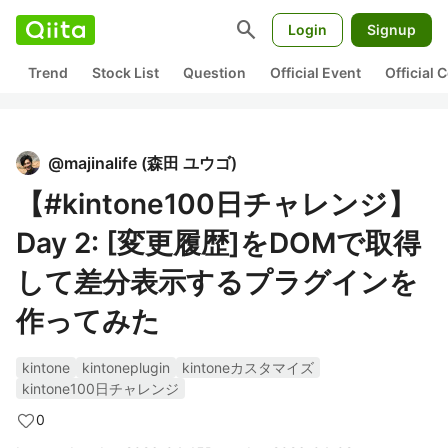
search
Login
Signup
Trend
Stock List
Question
Official Event
Official
@
majinalife
(
森田 ユウゴ
)
【#kintone100日チャレンジ】
Day 2: [変更履歴]をDOMで取得
して差分表示するプラグインを
作ってみた
kintone
kintoneplugin
kintoneカスタマイズ
kintone100日チャレンジ
0