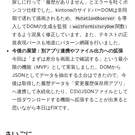
探しに行って「履歴がありません」とエラーを吐くポ
ンコツ仕様でした。kintoneのサイドバーDOMは非同
期で遅れて描画されるため、
を導
MutationObserver
入してDOMの生成を監視（
関数）
waitForHistoryDom
するよう泥臭く修正しています。また、テキストの正
規表現パースも地道にパターン網羅を行いました。
今後の展望：別アプリ連携やファイル出力への拡張
今回は「まずは差分を画面上で確認する」という最小
限の機能（MVP）として実装しました。DOMから
JSONとしてデータを抽出する土台はできたので、今
後は取得した履歴データを「変更履歴保存用アプリ」
へ連携して永続化したり、CSV/JSONファイルとして
一括ダウンロードする機能へ拡張することが出来ると
思いながら本日はFIXです。
さいごに