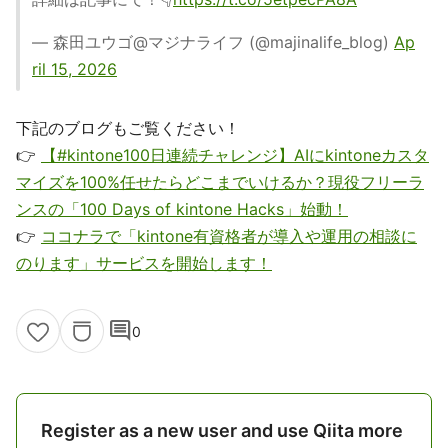
— 森田ユウゴ@マジナライフ (@majinalife_blog)
Ap
ril 15, 2026
下記のブログもご覧ください！
👉
【#kintone100日連続チャレンジ】AIにkintoneカスタ
マイズを100%任せたらどこまでいけるか？現役フリーラ
ンスの「100 Days of kintone Hacks」始動！
👉
ココナラで「kintone有資格者が導入や運用の相談に
のります」サービスを開始します！
comment
0
Register as a new user and use Qiita more