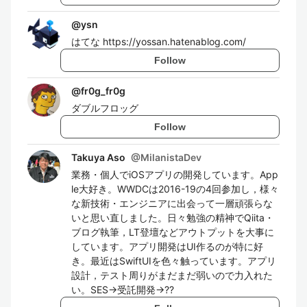
@
ysn
はてな https://yossan.hatenablog.com/
Follow
@
fr0g_fr0g
ダブルフロッグ
Follow
Takuya Aso
@
MilanistaDev
業務・個人でiOSアプリの開発しています。App
le大好き。WWDCは2016-19の4回参加し，様々
な新技術・エンジニアに出会って一層頑張らな
いと思い直しました。日々勉強の精神でQiita・
ブログ執筆，LT登壇などアウトプットを大事に
しています。アプリ開発はUI作るのが特に好
き。最近はSwiftUIを色々触っています。アプリ
設計，テスト周りがまだまだ弱いので力入れた
い。SES->受託開発->??