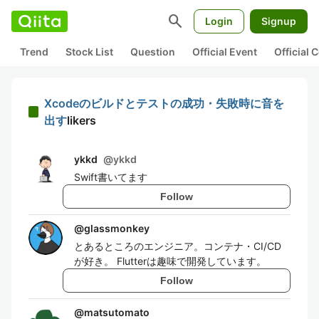
search
Login
Signup
Trend
Stock List
Question
Official Event
Official
Xcodeのビルドとテストの成功・失敗時に音を
出す
likers
ykkd
@
ykkd
Swift書いてます
Follow
@
glassmonkey
とあるところのエンジニア。コンテナ・CI/CD
が好き。 Flutterは趣味で開発しています。
Follow
@
matsutomato