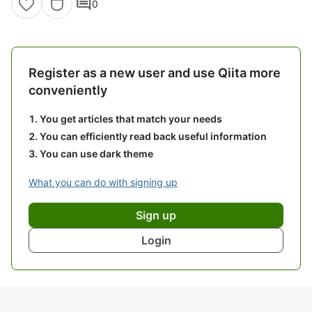
comment
0
Register as a new user and use Qiita more
conveniently
You get articles that match your needs
You can efficiently read back useful information
You can use dark theme
What you can do with signing up
Sign up
Login