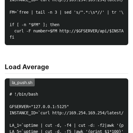
FM=`free | tail -n 3 | sed 's/^.*:\s*//' | tr '\n' '
if [ -n "$FM" ]; then

  curl -F number=$FM http://$GFSERVER/api/$INSTANCE_
Load Average
la_push.sh
# !/bin/bash

GFSERVER="127.0.0.1:5125"

INSTANCE_ID=`curl http://169.254.169.254/latest/meta
LA_1=`uptime | cut -d, -f4 | cut -d: -f2|awk '{print
LA_5=`uptime | cut -d, -f5 |awk '{print $1*100}'|bc`
