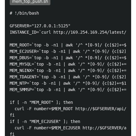
mem_top_push.sh
# !/bin/bash

GFSERVER="127.0.0.1:5125"

INSTANCE_ID=`curl http://169.254.169.254/latest/meta
MEM_ROOT=`top -b -n1 | awk '/^ *[0-9]/ {c[$2]+=$10}E
MEM_EC2USER=`top -b -n1 | awk '/^ *[0-9]/ {c[$2]+=$1
MEM_DBUS=`top -b -n1 | awk '/^ *[0-9]/ {c[$2]+=$10}E
MEM_MYSQL=`top -b -n1 | awk '/^ *[0-9]/ {c[$2]+=$10}
MEM_NGINX=`top -b -n1 | awk '/^ *[0-9]/ {c[$2]+=$10}
MEM_TDAGENT=`top -b -n1 | awk '/^ *[0-9]/ {c[$2]+=$1
MEM_NTP=`top -b -n1 | awk '/^ *[0-9]/ {c[$2]+=$10}EN
MEM_SMMSP=`top -b -n1 | awk '/^ *[0-9]/ {c[$2]+=$10}
if [ -n "MEM_ROOT" ]; then

  curl -F number=$MEM_ROOT http://$GFSERVER/api/$INS
fi

if [ -n "MEM_EC2USER" ]; then

  curl -F number=$MEM_EC2USER http://$GFSERVER/api/$
fi
