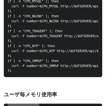
if [ -n "CPU_MYSQL" ]; then

  curl -F number=$CPU_MYSQL http://$GFSERVER/api/$IN
fi

if [ -n "CPU_NGINX" ]; then

  curl -F number=$CPU_NGINX http://$GFSERVER/api/$IN
fi

if [ -n "CPU_TDAGENT" ]; then

  curl -F number=$CPU_TDAGENT http://$GFSERVER/api/$
fi

if [ -n "CPU_NTP" ]; then

  curl -F number=$CPU_NTP http://$GFSERVER/api/$INST
fi

if [ -n "CPU_SMMSP" ]; then

  curl -F number=$CPU_SMMSP http://$GFSERVER/api/$IN
ユーザ毎メモリ使用率