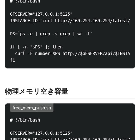
# !/bin/bash

GFSERVER="127.0.0.1:5125"

INSTANCE_ID=`curl http://169.254.169.254/latest/meta
PS=`ps -e | grep -v grep | wc -l`

if [ -n "$PS" ]; then

  curl -F number=$PS http://$GFSERVER/api/$INSTANCE_
物理メモリ空き容量
free_mem_push.sh
# !/bin/bash

GFSERVER="127.0.0.1:5125"

INSTANCE_ID=`curl http://169.254.169.254/latest/meta