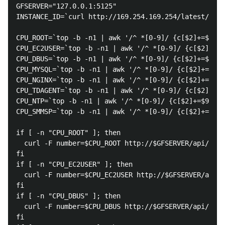
GFSERVER="127.0.0.1:5125"

INSTANCE_ID=`curl http://169.254.169.254/latest/meta
CPU_ROOT=`top -b -n1 | awk '/^ *[0-9]/ {c[$2]+=$9}EN
CPU_EC2USER=`top -b -n1 | awk '/^ *[0-9]/ {c[$2]+=$9
CPU_DBUS=`top -b -n1 | awk '/^ *[0-9]/ {c[$2]+=$9}EN
CPU_MYSQL=`top -b -n1 | awk '/^ *[0-9]/ {c[$2]+=$9}E
CPU_NGINX=`top -b -n1 | awk '/^ *[0-9]/ {c[$2]+=$9}E
CPU_TDAGENT=`top -b -n1 | awk '/^ *[0-9]/ {c[$2]+=$9
CPU_NTP=`top -b -n1 | awk '/^ *[0-9]/ {c[$2]+=$9}END
CPU_SMMSP=`top -b -n1 | awk '/^ *[0-9]/ {c[$2]+=$9}E
if [ -n "CPU_ROOT" ]; then

  curl -F number=$CPU_ROOT http://$GFSERVER/api/$INS
fi

if [ -n "CPU_EC2USER" ]; then

  curl -F number=$CPU_EC2USER http://$GFSERVER/api/$
fi

if [ -n "CPU_DBUS" ]; then

  curl -F number=$CPU_DBUS http://$GFSERVER/api/$INS
fi
