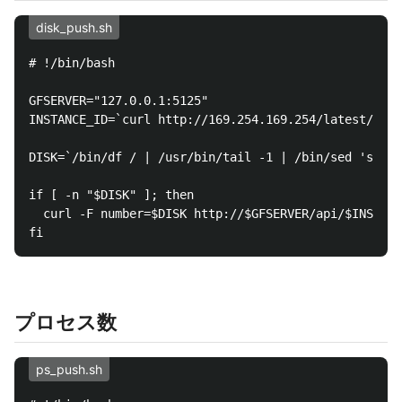
disk_push.sh
# !/bin/bash

GFSERVER="127.0.0.1:5125"

INSTANCE_ID=`curl http://169.254.169.254/latest/meta
DISK=`/bin/df / | /usr/bin/tail -1 | /bin/sed 's/^.*
if [ -n "$DISK" ]; then

  curl -F number=$DISK http://$GFSERVER/api/$INSTANC
プロセス数
ps_push.sh