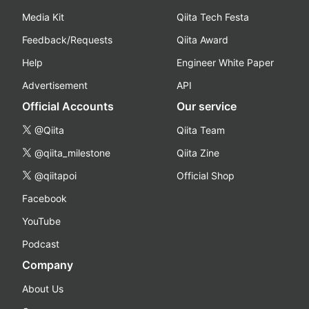
Media Kit
Qiita Tech Festa
Feedback/Requests
Qiita Award
Help
Engineer White Paper
Advertisement
API
Official Accounts
Our service
@Qiita
Qiita Team
@qiita_milestone
Qiita Zine
@qiitapoi
Official Shop
Facebook
YouTube
Podcast
Company
About Us