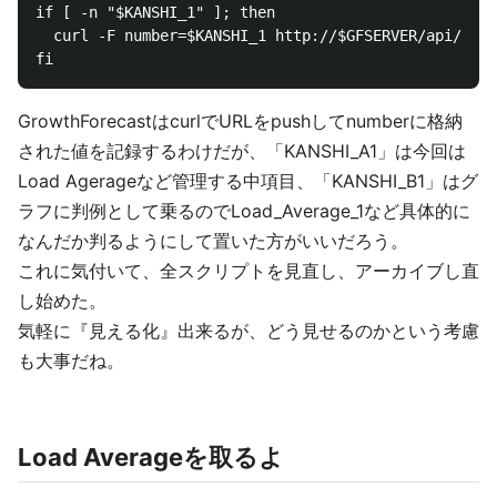
if [ -n "$KANSHI_1" ]; then

  curl -F number=$KANSHI_1 http://$GFSERVER/api/$INS
GrowthForecastはcurlでURLをpushしてnumberに格納
された値を記録するわけだが、「KANSHI_A1」は今回は
Load Agerageなど管理する中項目、「KANSHI_B1」はグ
ラフに判例として乗るのでLoad_Average_1など具体的に
なんだか判るようにして置いた方がいいだろう。
これに気付いて、全スクリプトを見直し、アーカイブし直
し始めた。
気軽に『見える化』出来るが、どう見せるのかという考慮
も大事だね。
Load Averageを取るよ