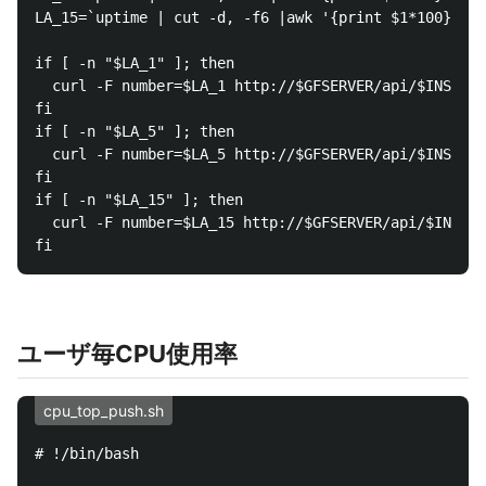
LA_15=`uptime | cut -d, -f6 |awk '{print $1*100}'|bc
if [ -n "$LA_1" ]; then

  curl -F number=$LA_1 http://$GFSERVER/api/$INSTANC
fi

if [ -n "$LA_5" ]; then

  curl -F number=$LA_5 http://$GFSERVER/api/$INSTANC
fi

if [ -n "$LA_15" ]; then

  curl -F number=$LA_15 http://$GFSERVER/api/$INSTAN
ユーザ毎CPU使用率
cpu_top_push.sh
# !/bin/bash
