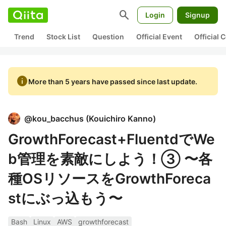
search
Login
Signup
Trend
Stock List
Question
Official Event
Official
info
More than 5 years have passed since last update.
@
kou_bacchus
(
Kouichiro Kanno
)
GrowthForecast+FluentdでWe
b管理を素敵にしよう！③ 〜各
種OSリソースをGrowthForeca
stにぶっ込もう〜
Bash
Linux
AWS
growthforecast