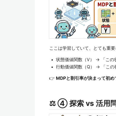
ここは学習していて、とても重要
状態価値関数（V） → 「こ
行動価値関数（Q） → 「こ
👉
MDPと割引率が決まって初め
⚖️ ④ 探索 vs 活用