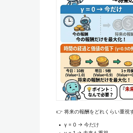
👉 将来の報酬をどれくらい重視
γ = 0 → 今だけ
γ = 1 → 未来も重視