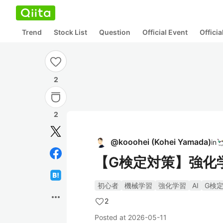
Trend
Stock List
Question
Official Event
Offici
2
2
@
kooohei
(
Kohei Yamada
)
in
【G検定対策】強化
初心者
機械学習
強化学習
AI
G検
more_horiz
2
Posted at
2026-05-11