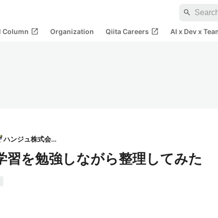
search
open_in_new
open_in_new
al Column
Organization
Qiita Careers
AI x Dev x Tea
ハンジュ株式会社
学習を勉強しながら整理してみた
定