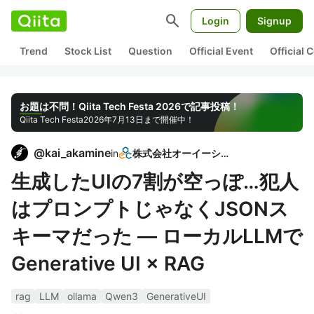
search
Login
Signup
Trend
Stock List
Question
Official Event
Official
お題は不問！Qiita Tech Festa 2026で記事投稿！
Qiita Tech Festa
2026年7月13日まで開催中！
@
kai_akamine
in
株式会社オーイーシー
生成したUIの7割が空っぽ…犯人
はプロンプトじゃなくJSONス
キーマだった — ローカルLLMで
Generative UI × RAG
rag
LLM
ollama
Qwen3
GenerativeUI