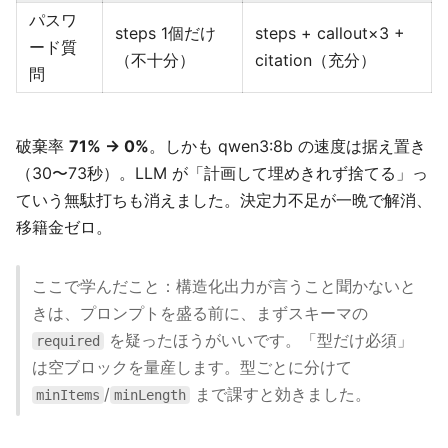
パスワ
steps 1個だけ
steps + callout×3 +
ード質
（不十分）
citation（充分）
問
破棄率
71% → 0%
。しかも qwen3:8b の速度は据え置き
（30〜73秒）。LLM が「計画して埋めきれず捨てる」っ
ていう無駄打ちも消えました。決定力不足が一晩で解消、
移籍金ゼロ。
ここで学んだこと：構造化出力が言うこと聞かないと
きは、プロンプトを盛る前に、まずスキーマの
を疑ったほうがいいです。「型だけ必須」
required
は空ブロックを量産します。型ごとに分けて
/
まで課すと効きました。
minItems
minLength