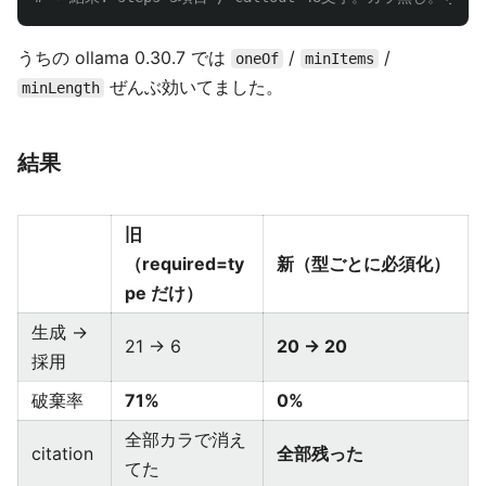
うちの ollama 0.30.7 では
/
/
oneOf
minItems
ぜんぶ効いてました。
minLength
結果
旧
（required=ty
新（型ごとに必須化）
pe だけ）
生成 →
21 → 6
20 → 20
採用
破棄率
71%
0%
全部カラで消え
citation
全部残った
てた