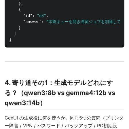
},
{
"id"
:
"n3"
,
"answer"
:
"印刷キューを開き滞留ジョブを削除して再送
}
]
}
4. 寄り道その1：生成モデルどれにす
る？（qwen3:8b vs gemma4:12b vs
qwen3:14b）
GenUI の生成役に何を使うか。同じ5つの質問（プリンタ
ー障害 / VPN / パスワード / バックアップ / PC初期設