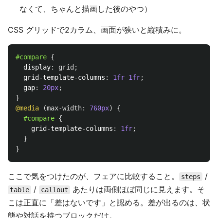
なくて、ちゃんと描画した後のやつ）
CSS グリッドで2カラム、画面が狭いと縦積みに。
#compare
{
display
:
grid
;
grid-template-columns
:
1fr
1fr
;
gap
:
20px
;
}
@media
(
max-width
:
760px
)
{
#compare
{
grid-template-columns
:
1fr
;
}
}
ここで気をつけたのが、フェアに比較すること。
/
steps
/
あたりは両側ほぼ同じに見えます。そ
table
callout
こは正直に「差はないです」と認める。差が出るのは、状
態や対話を持つブロックだけ。