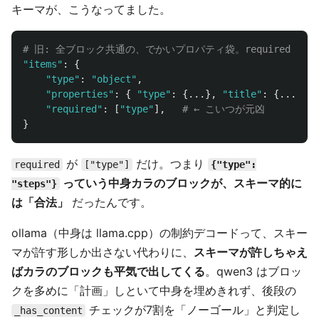
キーマが、こうなってました。
"
items
"
:
{
"
type
"
:
"
object
"
,
"
properties
"
:
{
"
type
"
:
{...},
"
title
"
:
{...},
"
"
required
"
:
[
"
type
"
],
}
が
だけ。つまり
required
["type"]
{"type":
っていう中身カラのブロックが、スキーマ的に
"steps"}
は「合法」
だったんです。
ollama（中身は llama.cpp）の制約デコードって、スキー
マが許す形しか出さない代わりに、
スキーマが許しちゃえ
ばカラのブロックも平気で出してくる
。qwen3 はブロッ
クを多めに「計画」しといて中身を埋めきれず、後段の
チェックが7割を「ノーゴール」と判定し
_has_content