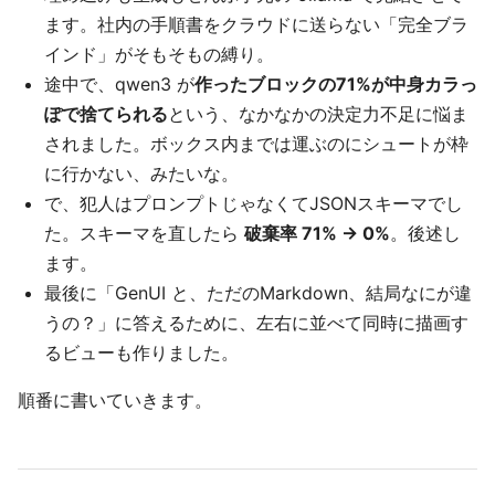
ます。社内の手順書をクラウドに送らない「完全ブラ
インド」がそもそもの縛り。
途中で、qwen3 が
作ったブロックの71%が中身カラっ
ぽで捨てられる
という、なかなかの決定力不足に悩ま
されました。ボックス内までは運ぶのにシュートが枠
に行かない、みたいな。
で、犯人はプロンプトじゃなくてJSONスキーマでし
た。スキーマを直したら
破棄率 71% → 0%
。後述し
ます。
最後に「GenUI と、ただのMarkdown、結局なにが違
うの？」に答えるために、左右に並べて同時に描画す
るビューも作りました。
順番に書いていきます。