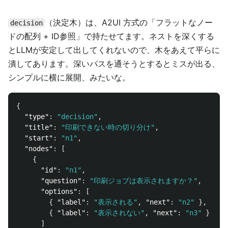
（決定木）は、A2UI 方式の「フラットなノー
decision
ドの配列 + ID参照」で持たせてます。ネストを深くする
とLLMが安定して出してくれないので、木をあえて平らに
潰してあります。深いパスを通そうとするとミスが出る、
シンプルに横に展開、みたいな。
{
"type"
:
"decision"
,
"title"
:
"印刷できない時の切り分け"
,
"start"
:
"n1"
,
"nodes"
:
[
{
"id"
:
"n1"
,
"question"
:
"印刷ジョブは表示されますか？"
,
"options"
:
[
{
"label"
:
"表示される"
,
"next"
:
"n2"
},
{
"label"
:
"表示されない"
,
"next"
:
"n3"
}
]