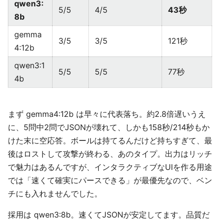
qwen3:
5/5
4/5
43秒
8b
gemma
3/5
3/5
121秒
4:12b
qwen3:1
5/5
5/5
77秒
4b
まず gemma4:12b は早々に代表落ち。約2.8倍遅いうえ
に、5問中2問でJSONが壊れて、しかも158秒/214秒もか
けた末に空応答。ボールは持てるんだけど持ちすぎて、最
後はロストして攻撃が終わる、あのタイプ。出力はリッチ
で魅力はあるんですが、インタラクティブなUIを作る用途
では「速くて確実にパースできる」が最優先なので、ベン
チにも入れませんでした。
採用は qwen3:8b。速くてJSONが安定してます。品質だ