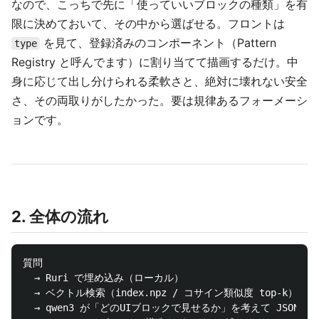
なので、こっちで先に「使っていいブロックの種類」を有
限に決めておいて、その中から選ばせる。フロントは
を見て、登録済みのコンポーネント（Pattern
type
Registry と呼んでます）に割り当てて描画するだけ。中
身に応じて出し分けられる柔軟さと、絶対に壊れない安全
さ、その両取りがしたかった。要は規律あるフォーメーシ
ョンです。
2. 全体の流れ
質問

  → Ruri で埋め込み（ローカル）

  → ベクトル検索（index.npz / コサイン類似度 top-k）

  → qwen3 が「どのUIブロックで見せるか」を考えて JSON を