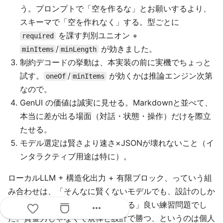
う。プロンプトで「空を作るな」とお願いするより、
スキーマで「空を作れなく」する。型ごとに
を課す判別ユニオン +
required
/
が効きました。
minItems
minLength
制約デコードの挙動は、本実装の前に実機でちょっと
試す。
/
が効くかは推論エンジン次第
oneOf
minItems
なので。
GenUI の価値は誠実に見せる。Markdownと並べて、
本当に差が出る場面（対話・状態・操作）だけを際立
たせる。
モデル選定は賢さより速さ×JSONが壊れないこと（イ
ンタラクティブ用途は特に）。
ローカルLLM + 構造化出力 + 有限ブロック、っていう組
み合わせは、「そんなに賢くないモデルでも、設計のしか
たで実用的なUIを安定して出させる」良い練習問題でし
more_horiz
た。資金力じゃなくて規律と設計で勝つ、というのは個人