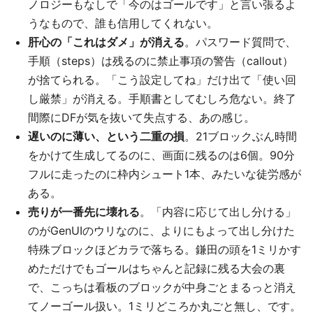
ノロジーもなしで「今のはゴールです」と言い張るよ
うなもので、誰も信用してくれない。
肝心の「これはダメ」が消える
。パスワード質問で、
手順（steps）は残るのに禁止事項の警告（callout）
が捨てられる。「こう設定してね」だけ出て「使い回
し厳禁」が消える。手順書としてむしろ危ない。終了
間際にDFが気を抜いて失点する、あの感じ。
遅いのに薄い、という二重の損
。21ブロックぶん時間
をかけて生成してるのに、画面に残るのは6個。90分
フルに走ったのに枠内シュート1本、みたいな徒労感が
ある。
売りが一番先に壊れる
。「内容に応じて出し分ける」
のがGenUIのウリなのに、よりにもよって出し分けた
特殊ブロックほどカラで落ちる。鎌田の頭を1ミリかす
めただけでもゴールはちゃんと記録に残る大会の裏
で、こっちは看板のブロックが中身ごとまるっと消え
てノーゴール扱い。1ミリどころか丸ごと無し、です。