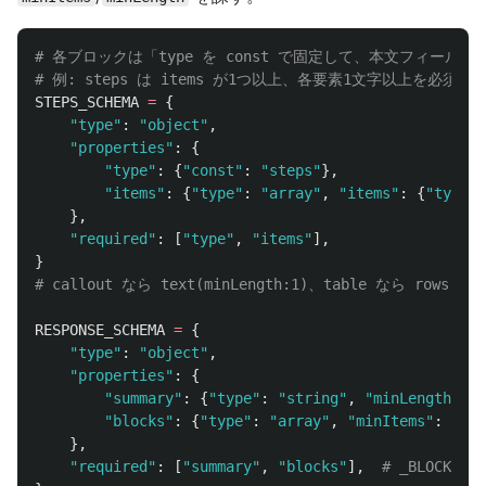
# 各ブロックは「type を const で固定して、本文フィールドを 
STEPS_SCHEMA
=
{
"
type
"
:
"
object
"
,
"
properties
"
:
{
"
type
"
:
{
"
const
"
:
"
steps
"
},
"
items
"
:
{
"
type
"
:
"
array
"
,
"
items
"
:
{
"
type
"
:
},
"
required
"
:
[
"
type
"
,
"
items
"
],
}
RESPONSE_SCHEMA
=
{
"
type
"
:
"
object
"
,
"
properties
"
:
{
"
summary
"
:
{
"
type
"
:
"
string
"
,
"
minLength
"
:
1
"
blocks
"
:
{
"
type
"
:
"
array
"
,
"
minItems
"
:
1
,
"
},
"
required
"
:
[
"
summary
"
,
"
blocks
"
],