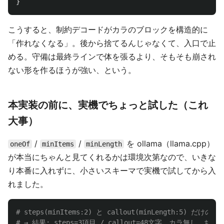
}
こうすると、制約デコードがカラのブロックを構造的に
「作れなくなる」。後から捨てるんじゃなくて、入口で止
める。守備は最終ラインで体を張るより、そもそも崩され
ない形を作るほうが強い、という。
本実装の前に、実機でちょっと試した（これ
大事）
/
/
を ollama（llama.cpp）
oneOf
minItems
minLength
が本当にちゃんと見てくれるかは環境次第なので、いきな
り本番に入れずに、小さいスキーマで実機で試してから入
れました。
# steps(minItems:2) と callout(minLength:5) だ