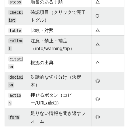
順番のある手順
△
steps
確認項目（クリックで完了
checkl
○
トグル）
ist
比較・対照
△
table
注意・禁止・補足
callou
△
（info/warning/tip）
t
citati
根拠の出典
△
on
対話的な切り分け（決定
decisi
◎
木）
on
押せるボタン（コピ
actio
◎
ー/URL/通知）
n
足りない情報を聞き返すフ
◎
form
ォーム