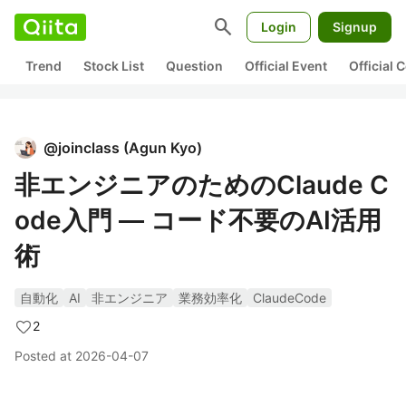
search
Login
Signup
Trend
Stock List
Question
Official Event
Official
@
joinclass
(
Agun Kyo
)
非エンジニアのためのClaude C
ode入門 — コード不要のAI活用
術
自動化
AI
非エンジニア
業務効率化
ClaudeCode
2
Posted at
2026-04-07