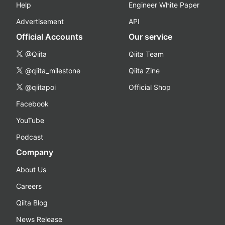
Help
Engineer White Paper
Advertisement
API
Official Accounts
Our service
@Qiita
Qiita Team
@qiita_milestone
Qiita Zine
@qiitapoi
Official Shop
Facebook
YouTube
Podcast
Company
About Us
Careers
Qiita Blog
News Release