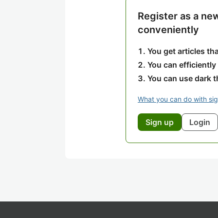
Register as a ne
conveniently
You get articles t
You can efficiently
You can use dark 
What you can do with si
Sign up
Login