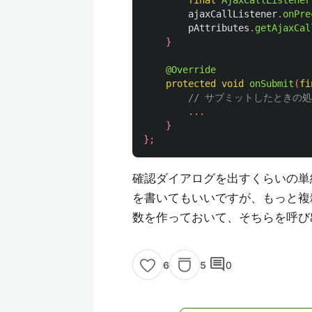
final
AjaxCallListener
ajaxCallListener
.
onPre
pAttributes
.
getAjaxCal
}
@Override
protected
void
onSubmit
(
fi
// サブミットしたときの
...
}
};
確認ダイアログを出すくらいの単純な
を書いてもいいですが、もっと複雑な
数を作っておいて、そちらを呼び出す
comment
5
0
6