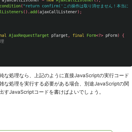
ajaxCallListener
=
new
AjaxCallListener
();
condition
(
"return confirm('この操作は取り消せません！本当
lListeners
().
add
(
ajaxCallListener
);
nal
AjaxRequestTarget
pTarget
,
final
Form
<?>
pForm
)
{
処理
処理なら、上記のように直接JavaScriptの実行コード
処理を実行する必要がある場合、別途JavaScriptの関
JavaScriptコードを書けばよいでしょう。