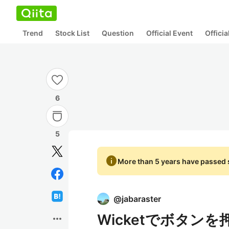
Trend
Stock List
Question
Official Event
Offici
6
5
info
More than 5 years have passed s
@
jabaraster
Wicketでボタンを
more_horiz