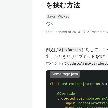
を挟む方法
Java
Wicket
6
Last updated at
2014-02-21
Posted at
例えば
に対して、ユ
AjaxButton
出したときだけサブミットを実行
ポイントは
updateAjaxAttribut
SomePage.java
final
IndicatingAjaxButton
but
@Override
protected
void
updateAjaxA
super
.
updateAjaxAttrib