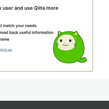
w user and use Qiita more
hat match your needs
 read back useful information
theme
gning up