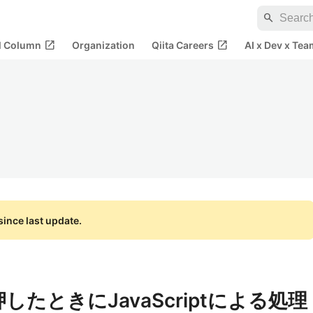
search
open_in_new
open_in_new
al Column
Organization
Qiita Careers
AI x Dev x Tea
ince last update.
押したときにJavaScriptによる処理