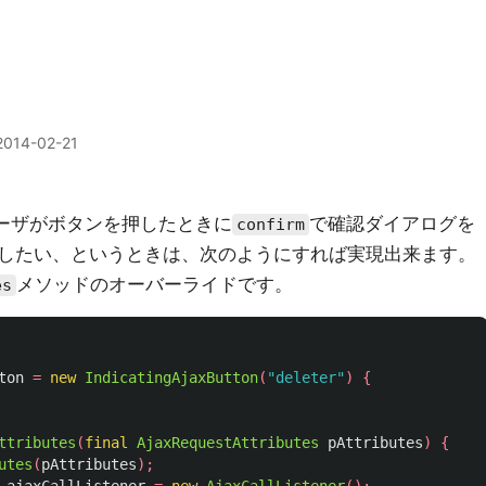
2014-02-21
ーザがボタンを押したときに
で確認ダイアログを
confirm
したい、というときは、次のようにすれば実現出来ます。
メソッドのオーバーライドです。
es
ton
=
new
IndicatingAjaxButton
(
"deleter"
)
{
ttributes
(
final
AjaxRequestAttributes
pAttributes
)
{
utes
(
pAttributes
);