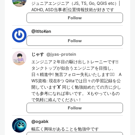
ジュニアエンジニア（JS, TS, Go, QGIS etc）|
ADHD, ASD当事者|位置情報技術が好きです
Follow
@
ItItoKen
Follow
じゃす
@
jyas-protein
エンジニア２年目の駆け出しトレーニーです🀄️
タンクトップが似合うエンジニアを目指し、
日々精進中! 無言フォロー失礼いたします🙇‍♂️ A
WS資格: 現在8つ Qiitaでは日々の学習記録を公
開しています🏋️ 同じく勉強始めたての方に少し
でも参考になれば幸いです。 Xもやっているの
で気軽に絡んでください！
Follow
@
ogabk
幅広く興味があることを勉強中です