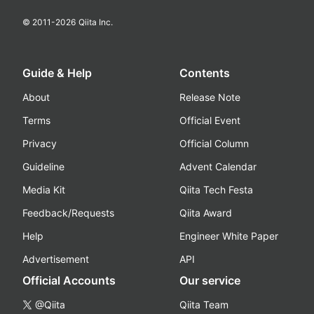
© 2011-
2026
Qiita Inc.
Guide & Help
Contents
About
Release Note
Terms
Official Event
Privacy
Official Column
Guideline
Advent Calendar
Media Kit
Qiita Tech Festa
Feedback/Requests
Qiita Award
Help
Engineer White Paper
Advertisement
API
Official Accounts
Our service
@Qiita
Qiita Team