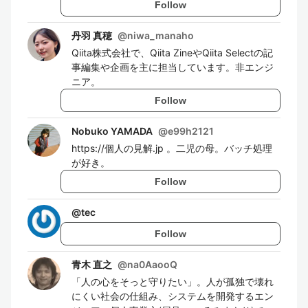
Follow
丹羽 真穂
@
niwa_manaho
Qiita株式会社で、Qiita ZineやQiita Selectの記
事編集や企画を主に担当しています。非エンジ
ニア。
Follow
Nobuko YAMADA
@
e99h2121
https://個人の見解.jp 。二児の母。バッチ処理
が好き。
Follow
@
tec
Follow
青木 直之
@
na0AaooQ
「人の心をそっと守りたい」。人が孤独で壊れ
にくい社会の仕組み、システムを開発するエン