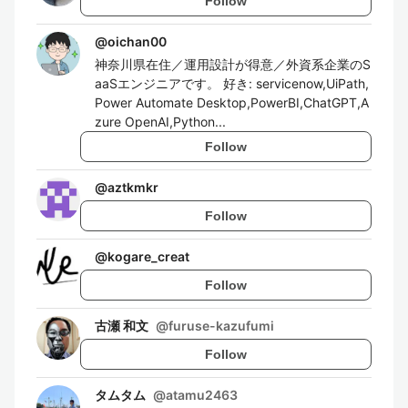
Follow
@
oichan00
神奈川県在住／運用設計が得意／外資系企業のS
aaSエンジニアです。 好き: servicenow,UiPath,
Power Automate Desktop,PowerBI,ChatGPT,A
zure OpenAI,Python...
Follow
@
aztkmkr
Follow
@
kogare_creat
Follow
古瀬 和文
@
furuse-kazufumi
Follow
タムタム
@
atamu2463