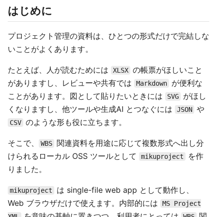
はじめに
プロジェクト管理の資料は、ひとつの形式だけで完結しな
いことがよくあります。
たとえば、人が読むためには
の帳票がほしいこと
XLSX
がありますし、レビューや共有では
が便利な
Markdown
ことがあります。図として貼りたいときには
がほし
SVG
くなりますし、他ツールや生成AI とつなぐには
や
JSON
のような形も役に立ちます。
CSV
そこで、
関連資料を用途に応じて複数形式へ出し分
WBS
けられるローカル OSS ツールとして
を作
mikuproject
りました。
は single-file web app として動作し、
mikuproject
Web ブラウザだけで使えます。内部的には
MS Project
を意味の基軸に置きつつ、利用者にとっては
関
XML
WBS