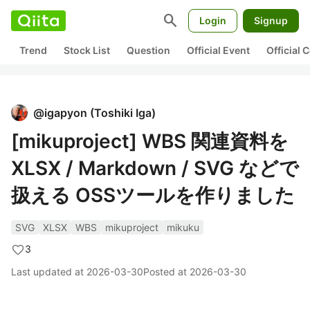
search
Login
Signup
Trend
Stock List
Question
Official Event
Official
@
igapyon
(
Toshiki Iga
)
[mikuproject] WBS 関連資料を
XLSX / Markdown / SVG などで
扱える OSSツールを作りました
SVG
XLSX
WBS
mikuproject
mikuku
3
Last updated at
2026-03-30
Posted at
2026-03-30