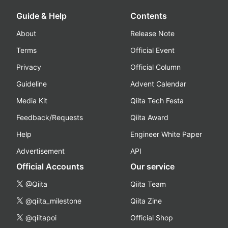
Guide & Help
Contents
About
Release Note
Terms
Official Event
Privacy
Official Column
Guideline
Advent Calendar
Media Kit
Qiita Tech Festa
Feedback/Requests
Qiita Award
Help
Engineer White Paper
Advertisement
API
Official Accounts
Our service
@Qiita
Qiita Team
@qiita_milestone
Qiita Zine
@qiitapoi
Official Shop