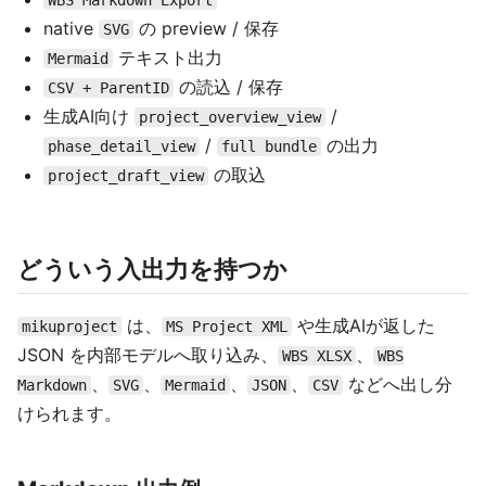
native
の preview / 保存
SVG
テキスト出力
Mermaid
の読込 / 保存
CSV + ParentID
生成AI向け
/
project_overview_view
/
の出力
phase_detail_view
full bundle
の取込
project_draft_view
どういう入出力を持つか
は、
や生成AIが返した
mikuproject
MS Project XML
JSON を内部モデルへ取り込み、
、
WBS XLSX
WBS
、
、
、
、
などへ出し分
Markdown
SVG
Mermaid
JSON
CSV
けられます。