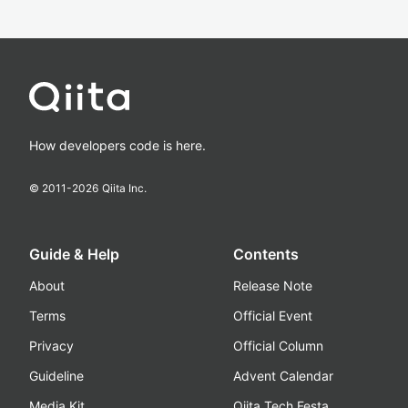
How developers code is here.
© 2011-
2026
Qiita Inc.
Guide & Help
Contents
About
Release Note
Terms
Official Event
Privacy
Official Column
Guideline
Advent Calendar
Media Kit
Qiita Tech Festa