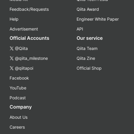
Feedback/Requests
Qiita Award
Help
Engineer White Paper
Advertisement
API
Official Accounts
Our service
@Qiita
Qiita Team
@qiita_milestone
Qiita Zine
@qiitapoi
Official Shop
Facebook
YouTube
Podcast
Company
About Us
Careers