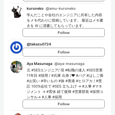
kuroneko
@
amu-kuroneko
学んだことや会社のエンジニアに共有した内容
をメモ代わりに投稿しています。 最近はメモ書
きを AI に清書してもらっています。
Follow
@
takazu0724
Follow
Aya Masunaga
@
aya-masunaga
元 #SESエンジニア/ 現 #転職の達人 #SES営業
11年目 #採用 / #兵庫 出身 /❤️ #パグ #はしご酒
#お笑い #辛いもの #旅 #香港 #ヒロアカ / #受
託 100%会社で #SES 立ち上げ → #人事 #マネ
ジメント → #育休 経て復帰 #営業部長 #採用コ
ンサル→ #人事 #採用
Follow