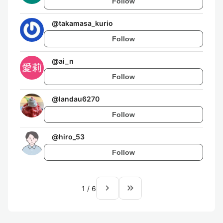
Follow
@
takamasa_kurio
Follow
@
ai_n
Follow
@
landau6270
Follow
@
hiro_53
Follow
navigate_next
keyboard_double_arrow_right
1
/
6