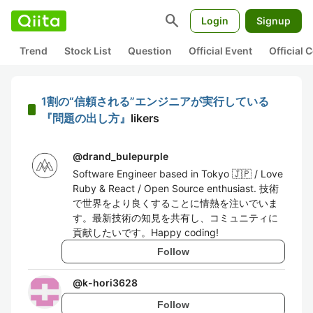
search
Login
Signup
Trend
Stock List
Question
Official Event
Official
1割の“信頼される”エンジニアが実行している
『問題の出し方』
likers
@
drand_bulepurple
Software Engineer based in Tokyo 🇯🇵 / Love
Ruby & React / Open Source enthusiast. 技術
で世界をより良くすることに情熱を注いでいま
す。最新技術の知見を共有し、コミュニティに
貢献したいです。Happy coding!
Follow
@
k-hori3628
Follow