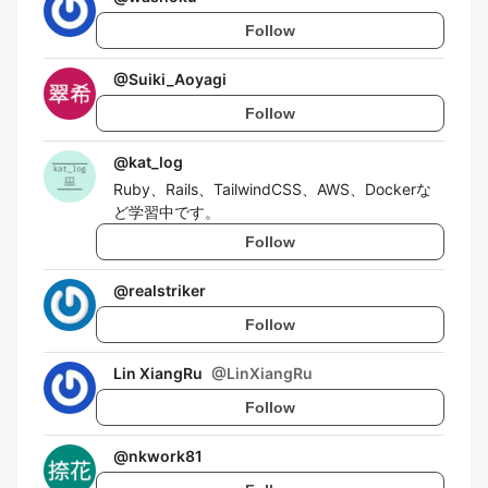
Follow
@
Suiki_Aoyagi
Follow
@
kat_log
Ruby、Rails、TailwindCSS、AWS、Dockerな
ど学習中です。
Follow
@
realstriker
Follow
Lin XiangRu
@
LinXiangRu
Follow
@
nkwork81