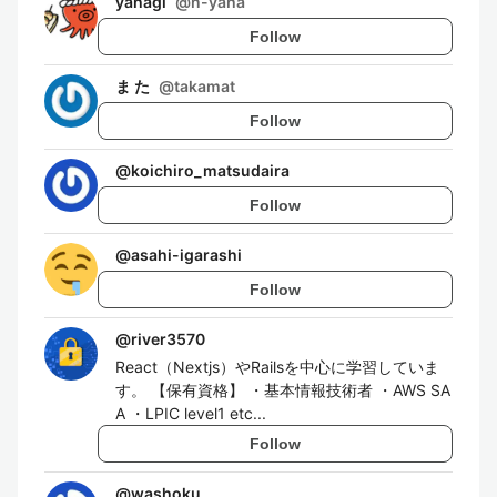
yahagi
@
n-yaha
Follow
ま た
@
takamat
Follow
@
koichiro_matsudaira
Follow
@
asahi-igarashi
Follow
@
river3570
React（Nextjs）やRailsを中心に学習していま
す。 【保有資格】 ・基本情報技術者 ・AWS SA
A ・LPIC level1 etc...
Follow
@
washoku