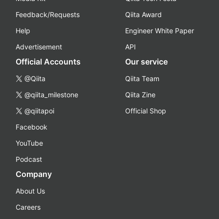
Feedback/Requests
Qiita Award
Help
Engineer White Paper
Advertisement
API
Official Accounts
Our service
@Qiita
Qiita Team
@qiita_milestone
Qiita Zine
@qiitapoi
Official Shop
Facebook
YouTube
Podcast
Company
About Us
Careers