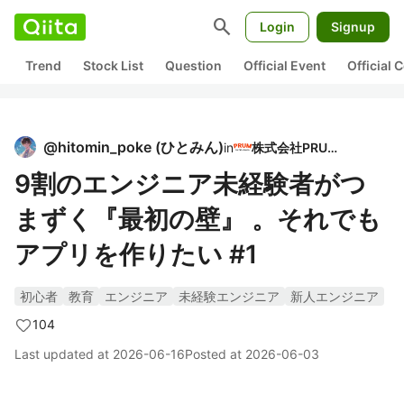
search
Login
Signup
Trend
Stock List
Question
Official Event
Official
@
hitomin_poke
(
ひとみん
)
in
株式会社PRUM
9割のエンジニア未経験者がつ
まずく『最初の壁』 。それでも
アプリを作りたい #1
初心者
教育
エンジニア
未経験エンジニア
新人エンジニア
104
Last updated at
2026-06-16
Posted at
2026-06-03