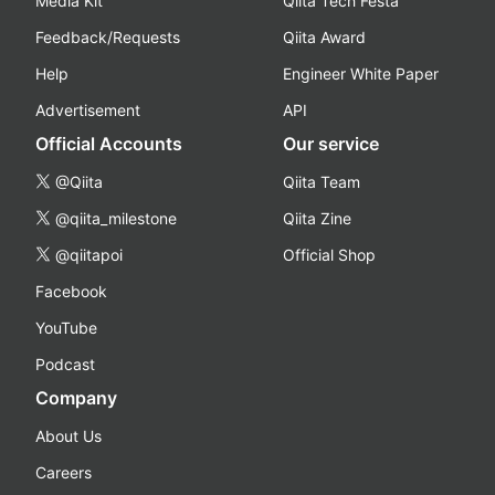
Media Kit
Qiita Tech Festa
Feedback/Requests
Qiita Award
Help
Engineer White Paper
Advertisement
API
Official Accounts
Our service
@Qiita
Qiita Team
@qiita_milestone
Qiita Zine
@qiitapoi
Official Shop
Facebook
YouTube
Podcast
Company
About Us
Careers