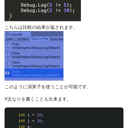
こちらは比較の結果が返されます。
このように演算子を使うことが可能です。
if文なりを書くことも出来ます。
int
i
=
10
;
int
j
=
20
;
int
k
;