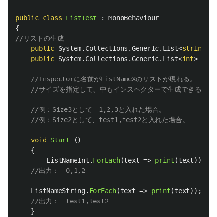
public
class
ListTest
:
MonoBehaviour
{
//リストの生成
public
System
.
Collections
.
Generic
.
List
<
string
>
L
public
System
.
Collections
.
Generic
.
List
<
int
>
List
//Inspectorに名前がListNameXのリストが現れる。
//サイズを指定して、中もインスペクターで生成できる。
//例：Size3として　1,2,3と入れた場合。
//例：Size2として、test1,test2と入れた場合。
void
Start
()
{
ListNameInt
.
ForEach
(
text
=>
print
(
text
));
//出力：　0,1,2
ListNameString
.
ForEach
(
text
=>
print
(
text
));
//出力：　test1,test2
}