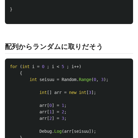
}
配列からランダムに取りだそう
for
(
int
i
=
0
;
i
<
5
;
i
++)
{
int
seisuu
=
Random
.
Range
(
0
,
3
);
int
[]
arr
=
new
int
[
3
];
arr
[
0
]
=
1
;
arr
[
1
]
=
2
;
arr
[
2
]
=
3
;
Debug
.
Log
(
arr
[
seisuu
]);
}