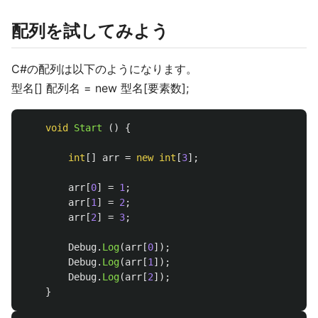
配列を試してみよう
C#の配列は以下のようになります。
型名[] 配列名 = new 型名[要素数];
void
Start
()
{
int
[]
arr
=
new
int
[
3
];
arr
[
0
]
=
1
;
arr
[
1
]
=
2
;
arr
[
2
]
=
3
;
Debug
.
Log
(
arr
[
0
]);
Debug
.
Log
(
arr
[
1
]);
Debug
.
Log
(
arr
[
2
]);
}