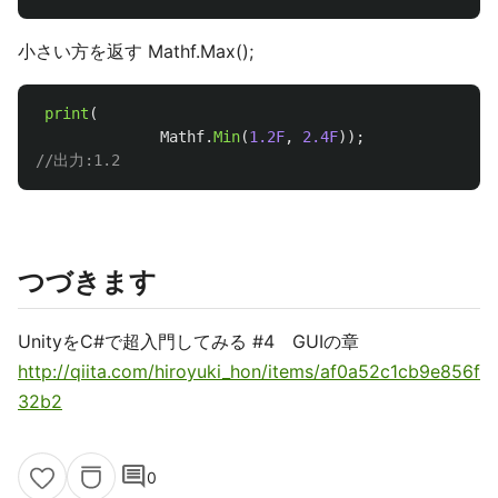
小さい方を返す Mathf.Max();
print
(
Mathf
.
Min
(
1.2F
,
2.4F
));
//出力:1.2
つづきます
UnityをC#で超入門してみる #4 GUIの章
http://qiita.com/hiroyuki_hon/items/af0a52c1cb9e856f
32b2
comment
0