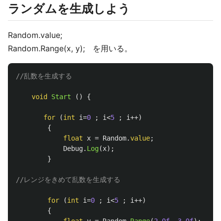
ランダムを生成しよう
Random.value;
Random.Range(x, y); を用いる。
//乱数を生成する
void
Start
()
{
for
(
int
i
=
0
;
i
<
5
;
i
++)
{
float
x
=
Random
.
value
;
Debug
.
Log
(
x
);
}
//レンジをきめて乱数を生成する
for
(
int
i
=
0
;
i
<
5
;
i
++)
{