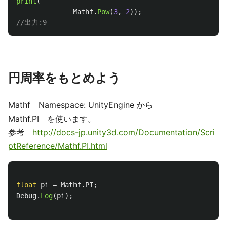
print
(
Mathf
.
Pow
(
3
,
2
));
//出力:9
円周率をもとめよう
Mathf Namespace: UnityEngine から
Mathf.PI を使います。
参考
http://docs-jp.unity3d.com/Documentation/Scri
ptReference/Mathf.PI.html
float
pi
=
Mathf
.
PI
;
Debug
.
Log
(
pi
);