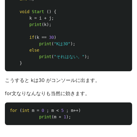
void
Start
()
{
k
=
i
+
j
;
print
(
k
);
if
(
k
==
30
)
print
(
"Kは30"
);
else
print
(
"それはない。"
);
}
こうすると kは30 がコンソールに出ます。
for文なりなんなりも当然に効きます。
for
(
int
m
=
0
;
m
<
5
;
m
++)
print
(
m
+
1
);