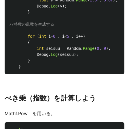
float
y
=
Random
.
Range
(
2.0f
,
3.0f
);
Debug
.
Log
(
y
);
}
//整数の乱数を生成する
for
(
int
i
=
0
;
i
<
5
;
i
++)
{
int
seisuu
=
Random
.
Range
(
0
,
9
);
Debug
.
Log
(
seisuu
);
}
}
べき乗（指数）を計算しよう
Mathf.Pow を用いる。