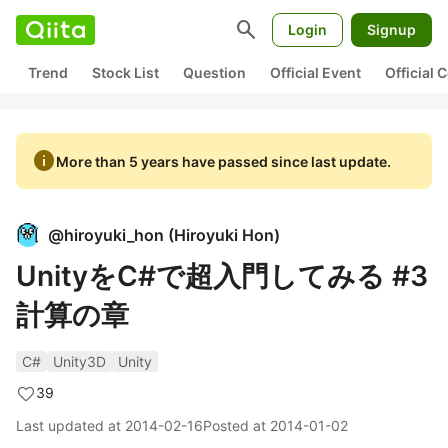
search
Login
Signup
Trend
Stock List
Question
Official Event
Official
info
More than 5 years have passed since last update.
@
hiroyuki_hon
(
Hiroyuki Hon
)
UnityをC#で超入門してみる #3
計算の章
C#
Unity3D
Unity
39
Last updated at
2014-02-16
Posted at
2014-01-02