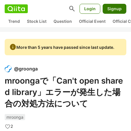
search
Login
Signup
Trend
Stock List
Question
Official Event
Official
info
More than 5 years have passed since last update.
@
groonga
mroongaで「Can't open share
d library」エラーが発生した場
合の対処方法について
mroonga
2