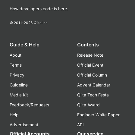
How developers code is here.
© 2011-
2026
Qiita Inc.
Guide & Help
Contents
About
Release Note
Terms
Official Event
Privacy
Official Column
Guideline
Advent Calendar
Media Kit
Qiita Tech Festa
Feedback/Requests
Qiita Award
Help
Engineer White Paper
Advertisement
API
Official Accounts
Our service