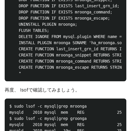
    DROP FUNCTION IF EXISTS last_insert_grn_id;

    DROP FUNCTION IF EXISTS mroonga_command;

    DROP FUNCTION IF EXISTS mroonga_escape;

    UNINSTALL PLUGIN mroonga;

    FLUSH TABLES;

    DELETE IGNORE FROM mysql.plugin WHERE name = 'mr
    INSTALL PLUGIN mroonga SONAME 'ha_mroonga.so';

    CREATE FUNCTION last_insert_grn_id RETURNS INTEG
    CREATE FUNCTION mroonga_snippet RETURNS STRING S
    CREATE FUNCTION mroonga_command RETURNS STRING S
    CREATE FUNCTION mroonga_escape RETURNS STRING SO
再度、 lsofで確認してみましょう。
$ sudo lsof -c mysql|grep mroonga

mysqld    2010 mysql  mem    REG              253,0 
$ sudo lsof -c mysql|grep groonga

mysqld    2010 mysql  mem    REG              253,0 