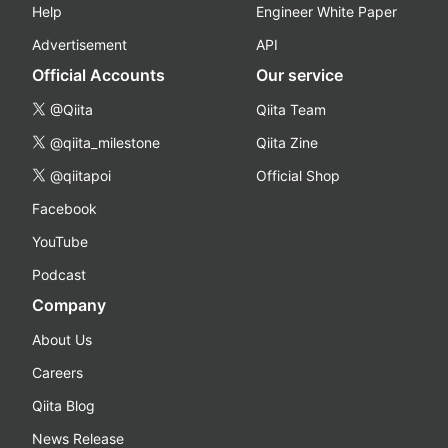
Help
Engineer White Paper
Advertisement
API
Official Accounts
Our service
@Qiita
Qiita Team
@qiita_milestone
Qiita Zine
@qiitapoi
Official Shop
Facebook
YouTube
Podcast
Company
About Us
Careers
Qiita Blog
News Release