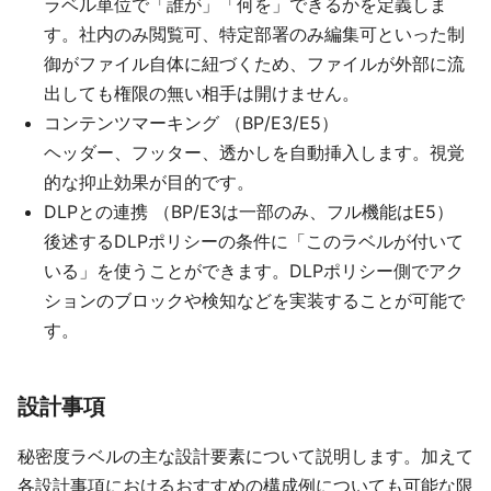
ラベル単位で「誰が」「何を」できるかを定義しま
す。社内のみ閲覧可、特定部署のみ編集可といった制
御がファイル自体に紐づくため、ファイルが外部に流
出しても権限の無い相手は開けません。
コンテンツマーキング （BP/E3/E5）
ヘッダー、フッター、透かしを自動挿入します。視覚
的な抑止効果が目的です。
DLPとの連携 （BP/E3は一部のみ、フル機能はE5）
後述するDLPポリシーの条件に「このラベルが付いて
いる」を使うことができます。DLPポリシー側でアク
ションのブロックや検知などを実装することが可能で
す。
設計事項
秘密度ラベルの主な設計要素について説明します。加えて
各設計事項におけるおすすめの構成例についても可能な限