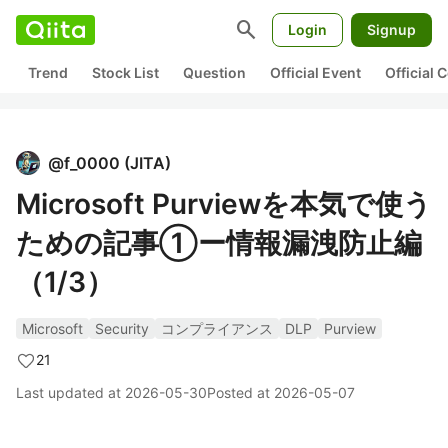
search
Login
Signup
Trend
Stock List
Question
Official Event
Official
@
f_0000
(
JITA
)
Microsoft Purviewを本気で使う
ための記事①ー情報漏洩防止編
（1/3）
Microsoft
Security
コンプライアンス
DLP
Purview
21
Last updated at
2026-05-30
Posted at
2026-05-07