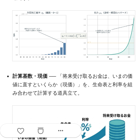
計算基数・現価
── 「将来受け取るお金は、いまの価
値に直すといくらか（現価）」を、生命表と利率を組
み合わせて計算する道具立て。
more_horiz