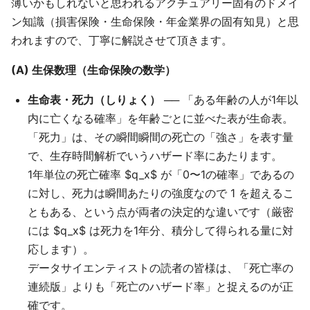
薄いかもしれないと思われるアクチュアリー固有のドメイ
ン知識（損害保険・生命保険・年金業界の固有知見）と思
われますので、丁寧に解説させて頂きます。
(A) 生保数理（生命保険の数学）
生命表・死力（しりょく）
── 「ある年齢の人が1年以
内に亡くなる確率」を年齢ごとに並べた表が生命表。
「死力」は、その瞬間瞬間の死亡の「強さ」を表す量
で、生存時間解析でいうハザード率にあたります。
1年単位の死亡確率 $q_x$ が「0〜1の確率」であるの
に対し、死力は瞬間あたりの強度なので 1 を超えるこ
ともある、という点が両者の決定的な違いです（厳密
には $q_x$ は死力を1年分、積分して得られる量に対
応します）。
データサイエンティストの読者の皆様は、「死亡率の
連続版」よりも「死亡のハザード率」と捉えるのが正
確です。