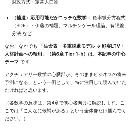
財政方式・定常人口論
（補遺）応用可能だがニッチな数学：
確率微分方程式
（SDE）・伊藤の補題、マルチンゲール理論、有限差
分法 など
なお、なかでも
「生命表・多重脱退モデル → 顧客LTV・
人材計画への転用」（第6章 Tier 1-b）は、本記事の中心
テーマ
です。
アクチュアリー数学の心臓部が、そのままビジネスの将来
予測になる、という一例として、特に注目して読んでいた
だければと思います。
（各数学の意味は、第4章で初心者向けに解説します。こ
こでは「こんなに候補がある」という全体像だけ掴んでく
ださい。）