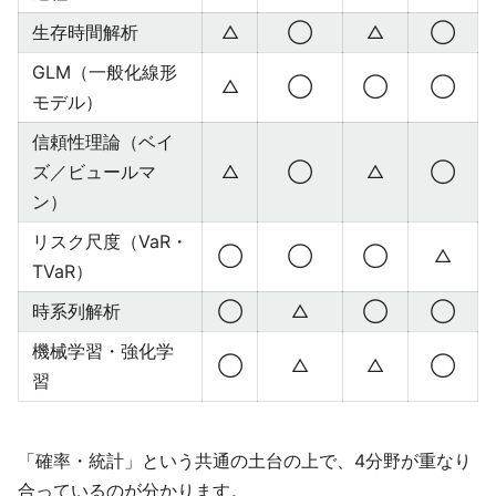
生存時間解析
△
◯
△
◯
GLM（一般化線形
△
◯
◯
◯
モデル）
信頼性理論（ベイ
ズ／ビュールマ
△
◯
△
◯
ン）
リスク尺度（VaR・
◯
◯
◯
△
TVaR）
時系列解析
◯
△
◯
◯
機械学習・強化学
◯
△
△
◯
習
「確率・統計」という共通の土台の上で、4分野が重なり
合っているのが分かります。