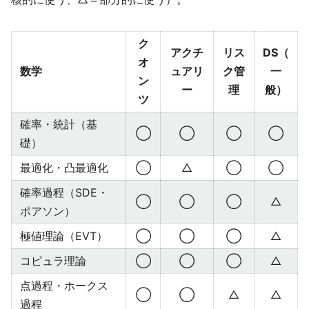
ク
アクチ
リス
DS（
オ
数学
ュアリ
ク管
一
ン
ー
理
般）
ツ
確率・統計（基
◯
◯
◯
◯
礎）
最適化・凸最適化
◯
△
◯
◯
確率過程（SDE・
◯
◯
◯
△
ポアソン）
極値理論（EVT）
◯
◯
◯
△
コピュラ理論
◯
◯
◯
△
点過程・ホークス
◯
◯
△
△
過程