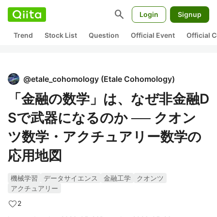
search
Login
Signup
Trend
Stock List
Question
Official Event
Official
@
etale_cohomology
(
Etale Cohomology
)
「金融の数学」は、なぜ非金融D
Sで武器になるのか ── クオン
ツ数学・アクチュアリー数学の
応用地図
機械学習
データサイエンス
金融工学
クオンツ
アクチュアリー
2