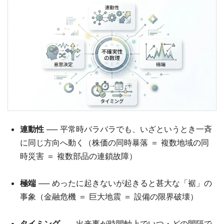
連動性
── 平常時バラバラでも、いざというとき一斉
に同じ方向へ動く（株価の同時暴落 ＝ 複数地域の同
時災害 ＝ 複数部品の連鎖故障）
極端
── めったに起きないが起きると甚大な「裾」の
事象（金融危機 ＝ 巨大地震 ＝ 設備の限界破壊）
タイミング
── 出来事が時間軸上でいつ・どの間隔で