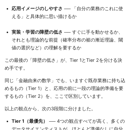
応用イメージのしやすさ
── 「自分の業務のこれに使
える」と具体的に思い描けるか
実装・学習の障壁の低さ
── すぐに手を動かせるか、
それとも理論的な前提（確率分布の裾の漸近理論、閾
値の選択など）の理解を要するか
この最後の「障壁の低さ」が、Tier 1とTier 2を分ける決
め手です。
同じ「金融由来の数学」でも、いますぐ既存業務に持ち込
めるもの（Tier 1）と、応用の前に一段の理論的準備を要
するもの（Tier 2）を、ここで区別しています。
以上の観点から、次の3段階に分けました。
Tier 1（最優先）
── 4つの観点すべてが高く、多くの
データサイエンティストが、ほとんど準備なしに自分