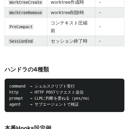
worktree作成時
-
WorktreeCreate
worktree削除時
-
WorktreeRemove
コンテキスト圧縮
-
PreCompact
前
セッション終了時
-
SessionEnd
ハンドラの4種類
command  → シェルスクリプト実行

http     → HTTP POSTリクエスト送信

prompt   → LLMに判断を委ねる（yes/no）

本番Hooks設定例