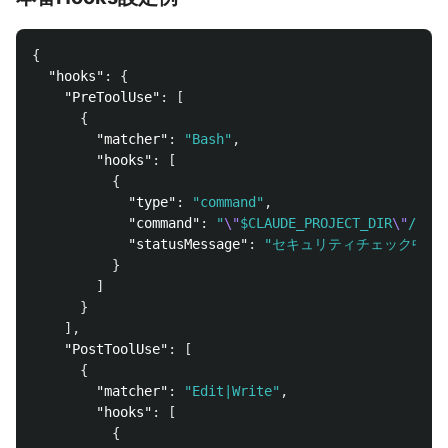
{
"hooks"
:
{
"PreToolUse"
:
[
{
"matcher"
:
"Bash"
,
"hooks"
:
[
{
"type"
:
"command"
,
"command"
:
"
\"
$CLAUDE_PROJECT_DIR
\"
/.cla
"statusMessage"
:
"セキュリティチェック中...
}
]
}
],
"PostToolUse"
:
[
{
"matcher"
:
"Edit|Write"
,
"hooks"
:
[
{