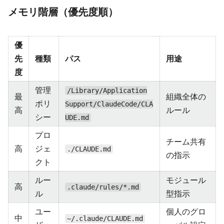
メモリ階層（優先度順）
優
先
種類
パス
用途
度
管理
/Library/Application
最
組織全体の
ポリ
Support/ClaudeCode/CLA
高
ルール
シー
UDE.md
プロ
チーム共有
高
ジェ
./CLAUDE.md
の指示
クト
ルー
モジュール
高
.claude/rules/*.md
ル
型指示
ユー
個人のグロ
中
~/.claude/CLAUDE.md