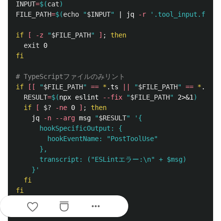
INPUT
=
$(
cat
)
FILE_PATH
=
$(
echo
"
$INPUT
"
 | jq 
-r
'.tool_input.file_
if
[
-z
"
$FILE_PATH
"
]
;
then

exit 
fi
# TypeScriptファイルのみリント
if
[[
"
$FILE_PATH
"
==
*
.ts 
||
"
$FILE_PATH
"
==
*
.tsx 
RESULT
=
$(
npx eslint 
--fix
"
$FILE_PATH
"
 2>&1
)
if
[
$?
-ne
 0 
]
;
then

jq 
-n
--arg
 msg 
"
$RESULT
"
'{

      hookSpecificOutput: {

        hookEventName: "PostToolUse"

      },

      transcript: ("ESLintエラー:\n" + $msg)

    }'
fi

fi

more_horiz
exit 