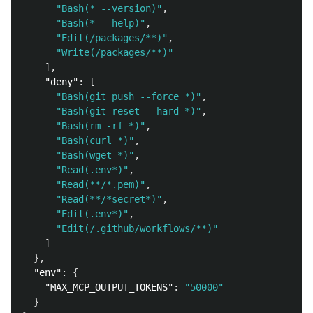
"Bash(* --version)"
,
"Bash(* --help)"
,
"Edit(/packages/**)"
,
"Write(/packages/**)"
],
"deny"
:
[
"Bash(git push --force *)"
,
"Bash(git reset --hard *)"
,
"Bash(rm -rf *)"
,
"Bash(curl *)"
,
"Bash(wget *)"
,
"Read(.env*)"
,
"Read(**/*.pem)"
,
"Read(**/*secret*)"
,
"Edit(.env*)"
,
"Edit(/.github/workflows/**)"
]
},
"env"
:
{
"MAX_MCP_OUTPUT_TOKENS"
:
"50000"
}