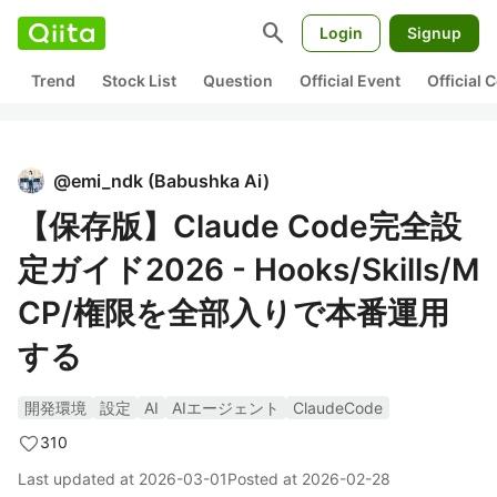
search
Login
Signup
Trend
Stock List
Question
Official Event
Official
@
emi_ndk
(
Babushka Ai
)
【保存版】Claude Code完全設
定ガイド2026 - Hooks/Skills/M
CP/権限を全部入りで本番運用
する
開発環境
設定
AI
AIエージェント
ClaudeCode
310
Last updated at
2026-03-01
Posted at
2026-02-28