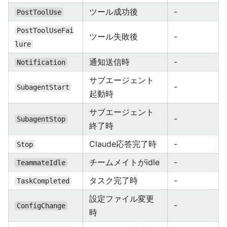
ツール成功後
-
PostToolUse
PostToolUseFai
ツール失敗後
-
lure
通知送信時
-
Notification
サブエージェント
-
SubagentStart
起動時
サブエージェント
-
SubagentStop
終了時
Claude応答完了時
-
Stop
チームメイトがidle
-
TeammateIdle
タスク完了時
-
TaskCompleted
設定ファイル変更
-
ConfigChange
時