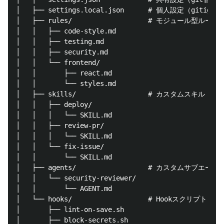
│   ├── settings.local.json      # 個人設定（gitignor
│   ├── rules/                   # モジュール型ルール

│   │   ├── code-style.md

│   │   ├── testing.md

│   │   ├── security.md

│   │   └── frontend/

│   │       ├── react.md

│   │       └── styles.md

│   ├── skills/                  # カスタムスキル

│   │   ├── deploy/

│   │   │   └── SKILL.md

│   │   ├── review-pr/

│   │   │   └── SKILL.md

│   │   └── fix-issue/

│   │       └── SKILL.md

│   ├── agents/                  # カスタムサブエージ
│   │   └── security-reviewer/

│   │       └── AGENT.md

│   └── hooks/                   # Hookスクリプト

│       ├── lint-on-save.sh

│       ├── block-secrets.sh
