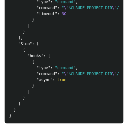
"type"
:
"command"
,
"command"
:
"
\"
$CLAUDE_PROJECT_DIR
\"
/.cla
"timeout"
:
30
}
]
}
],
"Stop"
:
[
{
"hooks"
:
[
{
"type"
:
"command"
,
"command"
:
"
\"
$CLAUDE_PROJECT_DIR
\"
/.cla
"async"
:
true
}
]
}
]
}
}