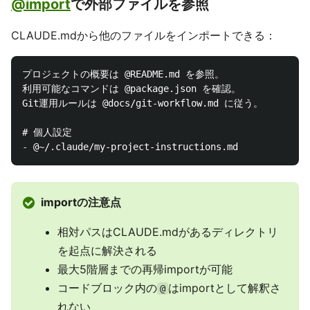
@import
で外部ファイルを参照
CLAUDE.mdから他のファイルをインポートできる：
プロジェクトの概要は @README.md を参照。

利用可能なコマンドは @package.json を確認。

Git運用ルールは @docs/git-workflow.md に従う。

# 個人設定
-
importの注意点
相対パスはCLAUDE.mdがあるディレクトリ
を起点に解決される
最大5階層までの再帰importが可能
コードブロック内の
はimportとして解釈さ
@
れない