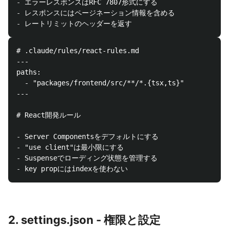
-
-
-
# .claude/rules/react-rules.md

  - "packages/frontend/src/**/*.{tsx,ts}"

# React開発ルール
-
-
-
-
2. settings.json - 権限と設定