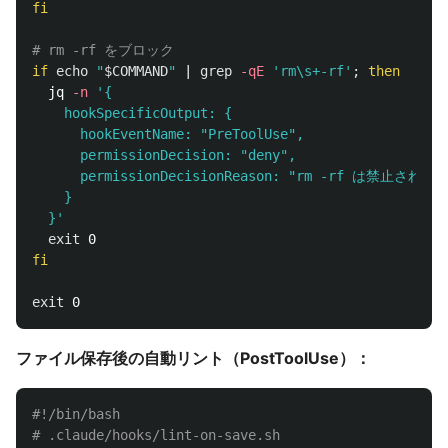
fi
# rm -rf をブロック
if 
echo
"
$COMMAND
"
 | 
grep
-qE
'rm\s+-rf'
;
then

jq 
-n
'{

    hookSpecificOutput: {

      hookEventName: "PreToolUse",

      permissionDecision: "deny",

      permissionDecisionReason: "rm -rf は禁止されて
    }

  }'
exit 
fi

exit 
ファイル保存後の自動リント（PostToolUse）：
#!/bin/bash
# .claude/hooks/lint-on-save.sh