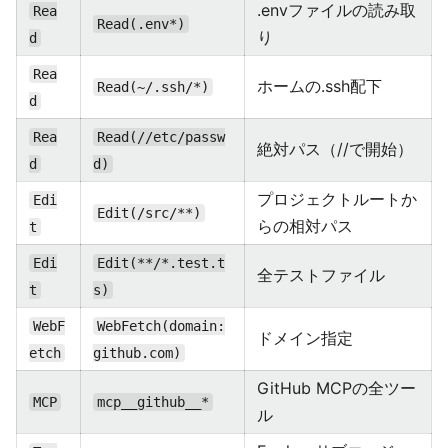
.envファイルの読み取
Rea
Read(.env*)
り
d
Rea
ホームの.ssh配下
Read(~/.ssh/*)
d
Rea
Read(//etc/passw
絶対パス（//で開始）
d
d)
プロジェクトルートか
Edi
Edit(/src/**)
らの相対パス
t
Edi
Edit(**/*.test.t
全テストファイル
t
s)
WebF
WebFetch(domain:
ドメイン指定
etch
github.com)
GitHub MCPの全ツー
MCP
mcp__github__*
ル