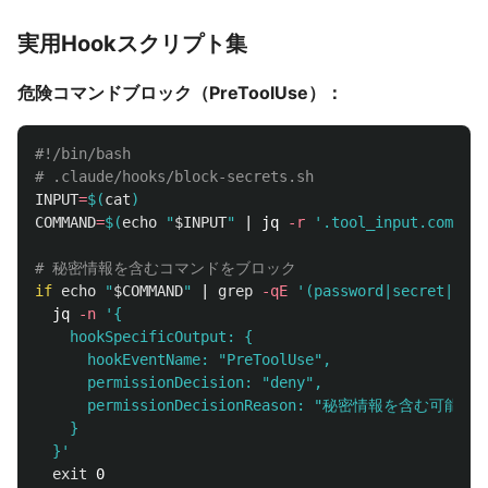
実用Hookスクリプト集
危険コマンドブロック（PreToolUse）：
#!/bin/bash
# .claude/hooks/block-secrets.sh
INPUT
=
$(
cat
)
COMMAND
=
$(
echo
"
$INPUT
"
 | jq 
-r
'.tool_input.command
# 秘密情報を含むコマンドをブロック
if 
echo
"
$COMMAND
"
 | 
grep
-qE
'(password|secret|toke
jq 
-n
'{

    hookSpecificOutput: {

      hookEventName: "PreToolUse",

      permissionDecision: "deny",

      permissionDecisionReason: "秘密情報を含
    }

  }'
exit 