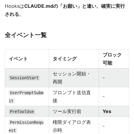
Hooksは
CLAUDE.mdの「お願い」と違い、確実に実行
される
。
全イベント一覧
ブロック
イベント
タイミング
可能
セッション開始・
-
SessionStart
再開
プロンプト送信直
UserPromptSubm
-
後
it
ツール実行前
Yes
PreToolUse
権限ダイアログ表
PermissionRequ
-
示時
est