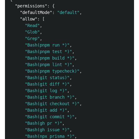
"permissions"
:
{
"defaultMode"
:
"default"
,
"allow"
:
[
"Read"
,
"Glob"
,
"Grep"
,
"Bash(pnpm run *)"
,
"Bash(pnpm test *)"
,
"Bash(pnpm build *)"
,
"Bash(pnpm lint *)"
,
"Bash(pnpm typecheck)"
,
"Bash(git status)"
,
"Bash(git diff *)"
,
"Bash(git log *)"
,
"Bash(git branch *)"
,
"Bash(git checkout *)"
,
"Bash(git add *)"
,
"Bash(git commit *)"
,
"Bash(gh pr *)"
,
"Bash(gh issue *)"
,
"Bash(npx prisma *)"
,