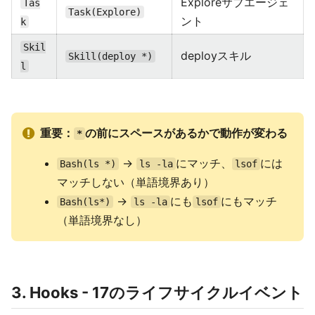
Exploreサブエージェ
Tas
Task(Explore)
ント
k
Skil
deployスキル
Skill(deploy *)
l
重要：
の前にスペースがあるかで動作が変わる
*
→
にマッチ、
には
Bash(ls *)
ls -la
lsof
マッチしない（単語境界あり）
→
にも
にもマッチ
Bash(ls*)
ls -la
lsof
（単語境界なし）
3. Hooks - 17のライフサイクルイベント