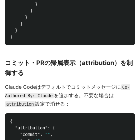
}
]
}
]
}
}
コミット・PRの帰属表示（attribution）を制
御する
Claude Codeはデフォルトでコミットメッセージに
Co-
を追加する。不要な場合は
Authored-By: Claude
設定で消せる：
attribution
{
"attribution"
:
{
"commit"
:
""
,