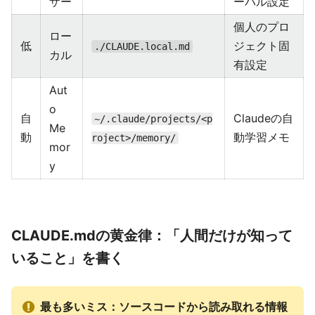
ザー
ーバル設定
個人のプロ
ロー
低
ジェクト固
./CLAUDE.local.md
カル
有設定
Aut
o
自
Claudeの自
~/.claude/projects/<p
Me
動
動学習メモ
roject>/memory/
mor
y
CLAUDE.mdの黄金律：「人間だけが知って
いること」を書く
最も多いミス：ソースコードから読み取れる情報