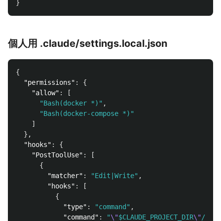
}
個人用 .claude/settings.local.json
{
"permissions"
:
{
"allow"
:
[
"Bash(docker *)"
,
"Bash(docker-compose *)"
]
},
"hooks"
:
{
"PostToolUse"
:
[
{
"matcher"
:
"Edit|Write"
,
"hooks"
:
[
{
"type"
:
"command"
,
"command"
:
"
\"
$CLAUDE_PROJECT_DIR
\"
/.cla