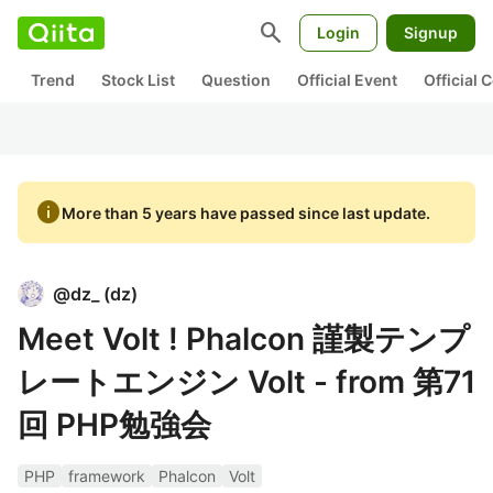
search
Login
Signup
Trend
Stock List
Question
Official Event
Official
info
More than 5 years have passed since last update.
@
dz_
(
dz
)
Meet Volt ! Phalcon 謹製テンプ
レートエンジン Volt - from 第71
回 PHP勉強会
PHP
framework
Phalcon
Volt