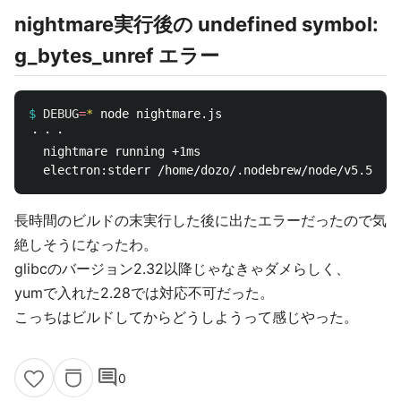
nightmare実行後の undefined symbol:
g_bytes_unref エラー
$
DEBUG
=
*
・・・

  nightmare running +1ms

長時間のビルドの末実行した後に出たエラーだったので気
絶しそうになったわ。
glibcのバージョン2.32以降じゃなきゃダメらしく、
yumで入れた2.28では対応不可だった。
こっちはビルドしてからどうしようって感じやった。
comment
0