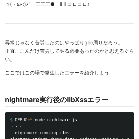
ヾ(・ω<)ﾉ" 三三三● ⅱⅲ コロコロ♪
尋常じゃなく苦労したのはやっぱりgcc周りだろう。
正直、こんだけ苦労してやる必要あったのかと思えるぐら
い。
ここではこの場で発生したエラーを紹介しよう
nightmare実行後のlibXssエラー
$
DEBUG
=
*
・・・

  nightmare running +1ms
