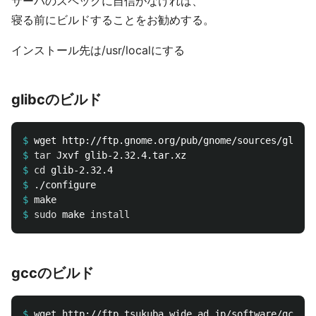
サーバのスペックに自信がなければ、
寝る前にビルドすることをお勧めする。
インストール先は/usr/localにする
glibcのビルド
$
$
tar 
$
cd 
$
$
$
sudo 
make 
install
gccのビルド
$