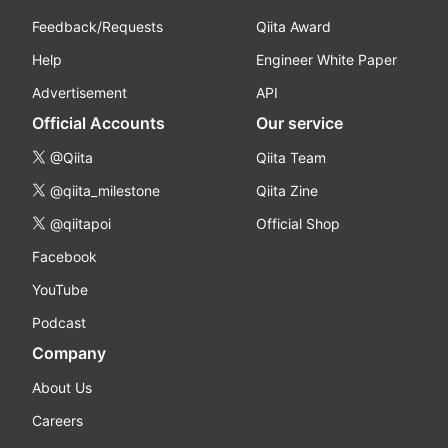
Feedback/Requests
Qiita Award
Help
Engineer White Paper
Advertisement
API
Official Accounts
Our service
@Qiita
Qiita Team
@qiita_milestone
Qiita Zine
@qiitapoi
Official Shop
Facebook
YouTube
Podcast
Company
About Us
Careers