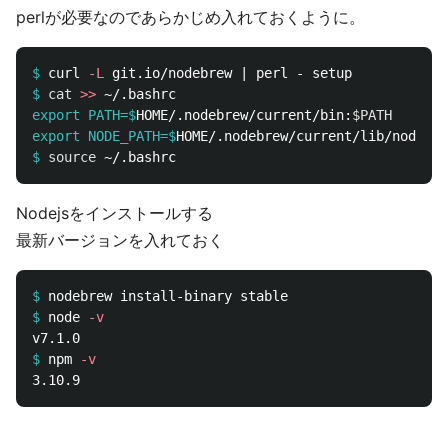
perlが必要なのであらかじめ入れておくように。
$
curl 
-L
$
cat
>>
export PATH=$
HOME/.nodebrew/current/bin:
$PATH
export NODE_PATH=$
$
source
Nodejsをインストールする
最新バージョンを入れておく
$
$
node 
-v
$
npm 
-v