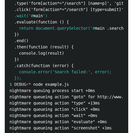
  .type('form[action*="/search"] [name=p]', 'github 
  .wait('#
main
    return document.querySelector('#
main .searchCent
  })

  .end()

  .then(function (result) {

    console.log(result)

  })

    console.error('Search failed:', error);
  });
$
DEBUG
=
*
nightmare queuing process start +0ms

nightmare queueing action "goto" for http://www.yaho
nightmare queueing action "type" +13ms

nightmare queueing action "click" +0ms

nightmare queueing action "wait" +0ms

nightmare queueing action "evaluate" +0ms

nightmare queueing action "screenshot" +1ms
