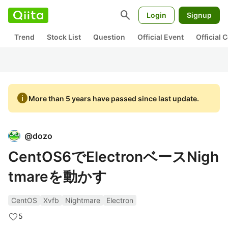
search
Login
Signup
Trend
Stock List
Question
Official Event
Official
info
More than 5 years have passed since last update.
@
dozo
CentOS6でElectronベースNigh
tmareを動かす
CentOS
Xvfb
Nightmare
Electron
5