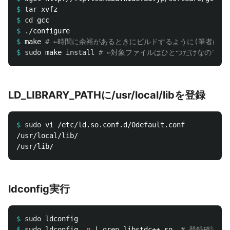
$
tar 
$
cd 
$
$
make 
# ←時間に余裕があるときにビルドするように(筆者は５
$
sudo 
make 
install
# ←対象ファイルはひとつだけなので手
LD_LIBRARY_PATHに/usr/local/libを登録
$
sudo 
/usr/local/lib/

ldconfig実行
$
sudo 
$
sudo 
ldconfig 
-p
 | 
grep 
libstdc++.so  
# 登録確認