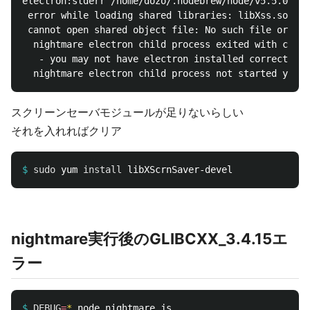
electron:stderr /home/dozo/.nodebrew/node/v5.5.0/lib
 error while loading shared libraries: libXss.so.1:

 cannot open shared object file: No such file or dir
  nightmare electron child process exited with code 
   - you may not have electron installed correctly +
スクリーンセーバモジュールが足りないらしい
それを入れればクリア
$
sudo 
yum 
install 
nightmare実行後のGLIBCXX_3.4.15エ
ラー
$
DEBUG
=
*