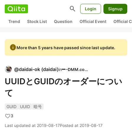
search
Login
Signup
Trend
Stock List
Question
Official Event
Official
info
More than 5 years have passed since last update.
@
daidai-ok
(
daidai
)
in
DMM.com
UUIDとGUIDのオーダーについ
て
GUID
UUID
暗号
3
Last updated at
2019-08-17
Posted at
2019-08-17