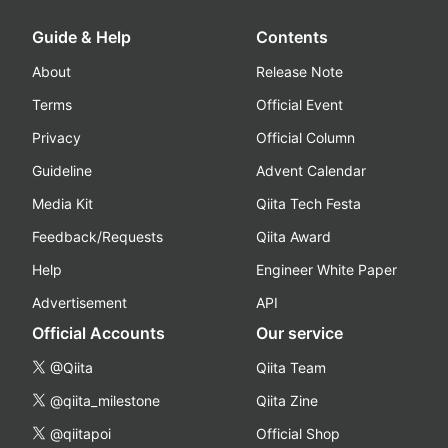
Guide & Help
Contents
About
Release Note
Terms
Official Event
Privacy
Official Column
Guideline
Advent Calendar
Media Kit
Qiita Tech Festa
Feedback/Requests
Qiita Award
Help
Engineer White Paper
Advertisement
API
Official Accounts
Our service
@Qiita
Qiita Team
@qiita_milestone
Qiita Zine
@qiitapoi
Official Shop