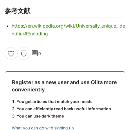
参考文献
https://en.wikipedia.org/wiki/Universally_unique_ide
ntifier#Encoding
comment
0
Register as a new user and use Qiita more
conveniently
You get articles that match your needs
You can efficiently read back useful information
You can use dark theme
What you can do with signing up