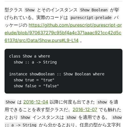
型クラス
とそのインスタンス
が挙
Show
Show Boolean
げられている。実際のコードは
パ
purescript-prelude
ッケージの
https://github.com/purescript/purescript-pr
elude/blob/970637279c95bf4a4c371aaac921cc42d5c
6137d/src/Data/Show.purs#L9-L14
。
class Show a where

  show :: a -> String

instance showBoolean :: Show Boolean where

  show true = "true"

は
2016-12-04
以降に何度も出てきた
を適
Show
show
用できることを表す型クラスだ。
2016-12-07
でも触れた
とおり
インスタンスは
を適用できる。
Show
show
show
から分かるとおり、任意の型から文字列
:: a -> String