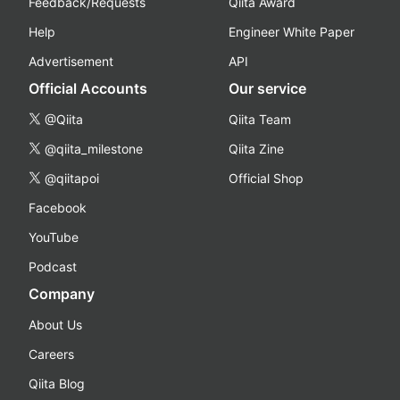
Feedback/Requests
Qiita Award
Help
Engineer White Paper
Advertisement
API
Official Accounts
Our service
@Qiita
Qiita Team
@qiita_milestone
Qiita Zine
@qiitapoi
Official Shop
Facebook
YouTube
Podcast
Company
About Us
Careers
Qiita Blog