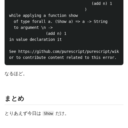
                                    (add n) 1

                                 )

while applying a function show

  of type forall a. (Show a) => a -> String

  to argument \n ->

                (add n) 1

in value declaration it

See https://github.com/purescript/purescript/wiki/Er
なるほど。
まとめ
とりあえず今日は
だけ。
Show