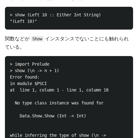
> show (Left 10 :: Either Int String)

関数などが
インスタンスでないことにも触れられ
Show
ている。
> import Prelude

> show (\n -> n + 1)

Error found:

in module $PSCI

at  line 1, column 1 - line 1, column 18

  No type class instance was found for

    Data.Show.Show (Int -> Int)

while inferring the type of show (\n ->
