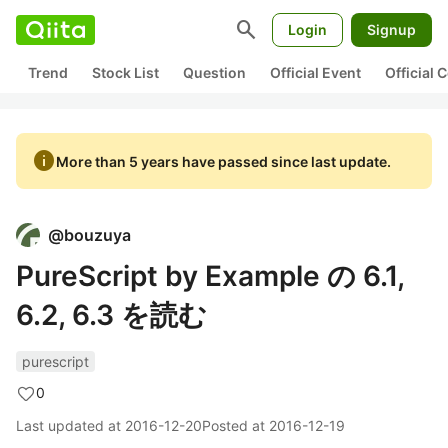
search
Login
Signup
Trend
Stock List
Question
Official Event
Official
info
More than 5 years have passed since last update.
@
bouzuya
PureScript by Example の 6.1,
6.2, 6.3 を読む
purescript
0
Last updated at
2016-12-20
Posted at
2016-12-19