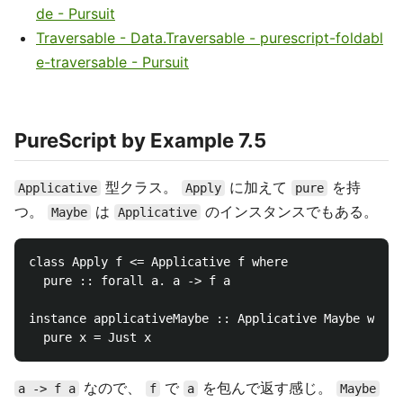
de - Pursuit
Traversable - Data.Traversable - purescript-foldabl
e-traversable - Pursuit
PureScript by Example 7.5
型クラス。
に加えて
を持
Applicative
Apply
pure
つ。
は
のインスタンスでもある。
Maybe
Applicative
class Apply f <= Applicative f where

  pure :: forall a. a -> f a

instance applicativeMaybe :: Applicative Maybe where

なので、
で
を包んで返す感じ。
a -> f a
f
a
Maybe