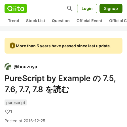
search
Login
Signup
Trend
Stock List
Question
Official Event
Official
info
More than 5 years have passed since last update.
@
bouzuya
PureScript by Example の 7.5,
7.6, 7.7, 7.8 を読む
purescript
1
Posted at
2016-12-25