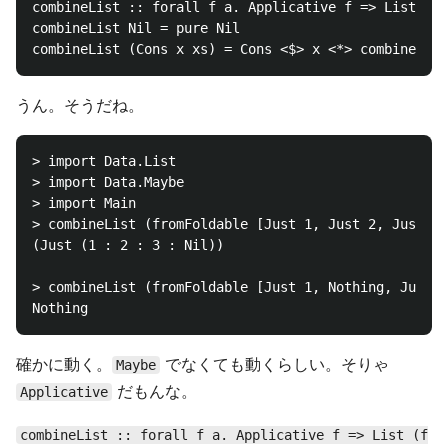
combineList :: forall f a. Applicative f => List (f 
combineList Nil = pure Nil

うん。そうだね。
> import Data.List

> import Data.Maybe

> import Main

> combineList (fromFoldable [Just 1, Just 2, Just 3]
(Just (1 : 2 : 3 : Nil))

> combineList (fromFoldable [Just 1, Nothing, Just 2
確かに動く。
でなくても動くらしい。そりゃ
Maybe
だもんな。
Applicative
combineList :: forall f a. Applicative f => List (f