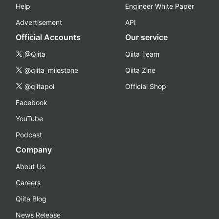
Help
Engineer White Paper
Advertisement
API
Official Accounts
Our service
@Qiita
Qiita Team
@qiita_milestone
Qiita Zine
@qiitapoi
Official Shop
Facebook
YouTube
Podcast
Company
About Us
Careers
Qiita Blog
News Release