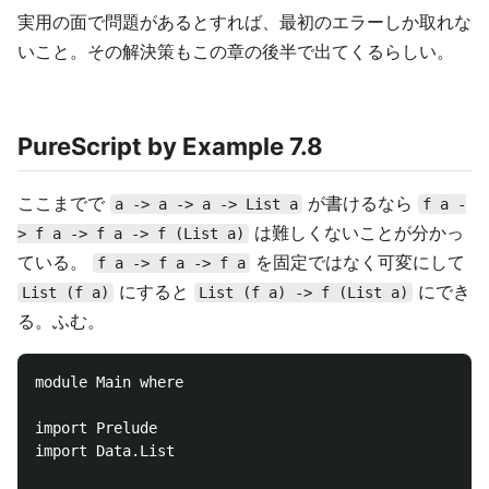
実用の面で問題があるとすれば、最初のエラーしか取れな
いこと。その解決策もこの章の後半で出てくるらしい。
PureScript by Example 7.8
ここまでで
が書けるなら
a -> a -> a -> List a
f a -
は難しくないことが分かっ
> f a -> f a -> f (List a)
ている。
を固定ではなく可変にして
f a -> f a -> f a
にすると
にでき
List (f a)
List (f a) -> f (List a)
る。ふむ。
module Main where

import Prelude

import Data.List
