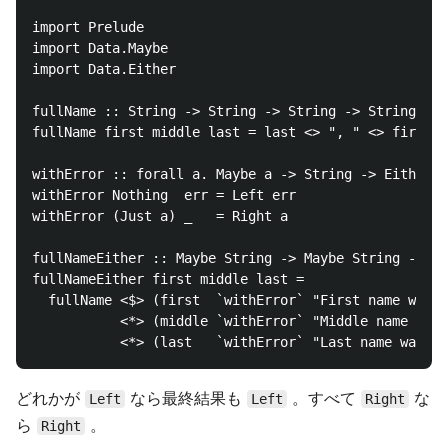
import Prelude

import Data.Maybe

import Data.Either

fullName :: String -> String -> String -> String

fullName first middle last = last <> ", " <> first <
withError :: forall a. Maybe a -> String -> Either S
withError Nothing  err = Left err

withError (Just a) _   = Right a

fullNameEither :: Maybe String -> Maybe String -> Ma
fullNameEither first middle last =

  fullName <$> (first  `withError` "First name was m
           <*> (middle `withError` "Middle name was 
どれかが
なら最終結果も
。すべて
な
Left
Left
Right
ら
。
Right