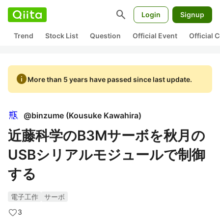
search
Login
Signup
Trend
Stock List
Question
Official Event
Official
info
More than 5 years have passed since last update.
@
binzume
(
Kousuke Kawahira
)
近藤科学のB3Mサーボを秋月の
USBシリアルモジュールで制御
する
電子工作
サーボ
3