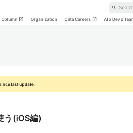
search
open_in_new
open_in_new
al Column
Organization
Qiita Careers
AI x Dev x Tea
ince last update.
使う(iOS編)