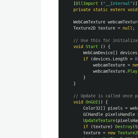
[
DllImport
(
"__Internal"
)]
private
static
extern
void
WebCamTexture
webcamTextur
Texture2D
texture
=
null
;
// Use this for initializa
void
Start
()
{
WebCamDevice
[]
devices
if
(
devices
.
Length
>
0
webcamTexture
=
ne
webcamTexture
.
Play
}
}
// Update is called once p
void
OnGUI
()
{
Color32
[]
pixels
=
web
GCHandle
pixelsHandle
UpdateTexture
(
pixelsHa
if
(
texture
)
Destroy
(
t
texture
=
new
Texture2