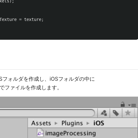
xels
);
Texture
=
texture
;
s/iOSフォルダを作成し、iOSフォルダの中に
いう名前でファイルを作成します。