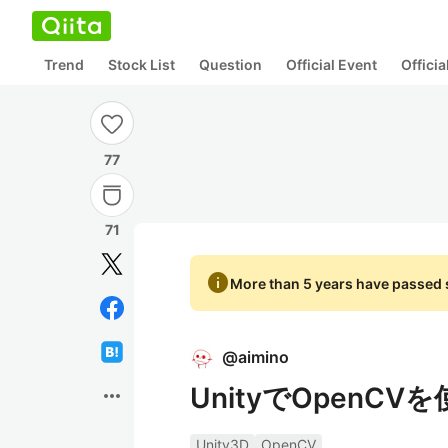
Trend
Stock List
Question
Official Event
Offici
77
71
info
More than 5 years have passed s
@
aimino
UnityでOpenCVを
more_horiz
Unity3D
OpenCV