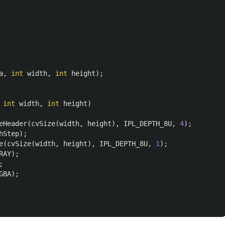
a
,
int
width
,
int
height
);
int
width
,
int
height
)
eHeader
(
cvSize
(
width
,
height
),
IPL_DEPTH_8U
,
4
);
hStep
);
e
(
cvSize
(
width
,
height
),
IPL_DEPTH_8U
,
1
);
RAY
);
;
GBA
);