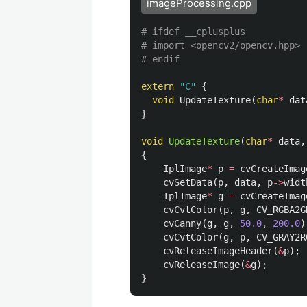
imageProcessing.cpp
# ifdef __cplusplus

# import <opencv2/opencv.hpp>

extern
"C"
{
void
UpdateTexture
(
char
*
dat
}
void
UpdateTexture
(
char
*
data
,
{
IplImage
*
p
=
cvCreateImag
cvSetData
(
p
,
data
,
p
->
widt
IplImage
*
g
=
cvCreateImag
cvCvtColor
(
p
,
g
,
CV_RGBA2G
cvCanny
(
g
,
g
,
50.0
,
200.0
)
cvCvtColor
(
g
,
p
,
CV_GRAY2R
cvReleaseImageHeader
(
&
p
);
cvReleaseImage
(
&
g
);
}