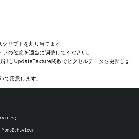
のスクリプトを割り当てます。
カメラの位置を適当に調整してください。
を取得しUpdateTexture関数でピクセルデータを更新しま
luginで用意します。
rvices
;
MonoBehaviour
{