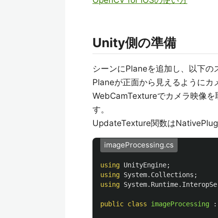
OpenCV for iOSの使い方
Unity側の準備
シーンにPlaneを追加し、以下
Planeが正面から見えるように
WebCamTextureでカメラ映像
す。
UpdateTexture関数はNativeP
imageProcessing.cs
using
UnityEngine
;
using
System.Collections
;
using
System.Runtime.InteropSe
public
class
imageProcessing
: