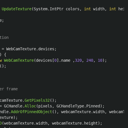
UpdateTexture
(
System
.
IntPtr
colors
,
int
width
,
int
heig
e
;
tion
=
WebCamTexture
.
devices
;
)
{
w
WebCamTexture
(
devices
[
0
].
name
,
320
,
240
,
10
);
();
er frame
camTexture
.
GetPixels32
();
=
GCHandle
.
Alloc
(
pixels
,
GCHandleType
.
Pinned
);
ndle
.
AddrOfPinnedObject
(),
webcamTexture
.
width
,
webcamTe
exture
);
D
(
webcamTexture
.
width
,
webcamTexture
.
height
);