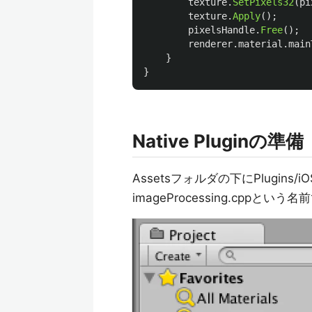
texture
.
SetPixels32
(
pi
texture
.
Apply
();
pixelsHandle
.
Free
();
renderer
.
material
.
main
}
}
Native Pluginの準備
Assetsフォルダの下にPlugin
imageProcessing.cppと