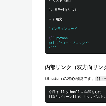
-
1.
> 引用文
`インラインコード`
\`
``python

print("コードブロック")

\```
内部リンク（双方向リン
Obsidian の核心機能です。
[[ノ
今日は [[Python]] の学習をした。
