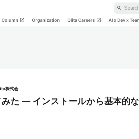
search
open_in_new
open_in_new
al Column
Organization
Qiita Careers
AI x Dev x Tea
Qiita株式会社
入してみた — インストールから基本的