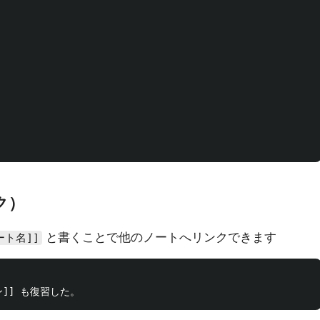
ク）
と書くことで他のノートへリンクできます
ート名]]