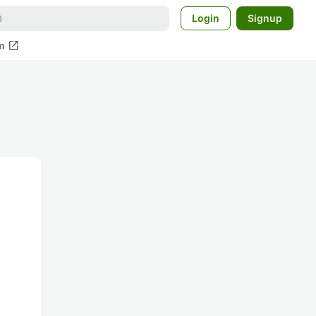
Login
Signup
open_in_new
m
な