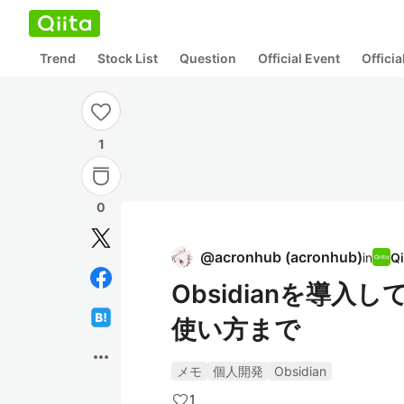
Trend
Stock List
Question
Official Event
Offici
1
0
@
acronhub
(
acronhub
)
in
Obsidianを導
使い方まで
more_horiz
メモ
個人開発
Obsidian
1