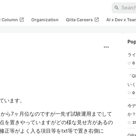
search
open_in_new
open_in_new
al Column
Organization
Qiita Careers
AI x Dev x Tea
Pop
more_horiz
ライ
0
「Q
いく
0
っています。
今デ
り始めてから7ヶ月位なのですが一先ず試験運用までして
か？
点を置きやっていますがどの様な見せ方があるの
3
修正等がよく入る項目等をtxt等で置き右側に
Qi