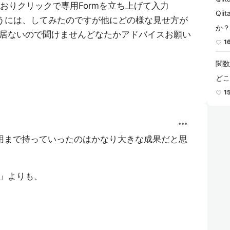
入っておりクリックで専用Formを立ち上げて入力
Qi
ようには、してみたのですが他にどの様な見せ方が
か？
居ないので聞けませんどなたかアドバイスお願い
1
関数
どこ
1
more_horiz
用まで持っていったのはかなり大きな成果だと思
さ」よりも、