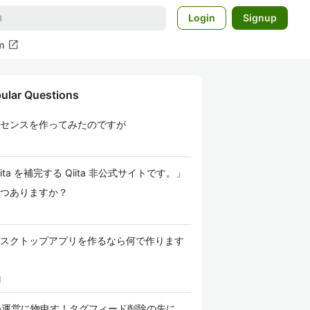
Login
Signup
open_in_new
m
ular Questions
センスを作ってみたのですが
iita を補完する Qiita 非公式サイトです。」
つありますか？
スクトップアプリを作るなら何で作ります
1
ita運営に物申す！タグフィード削除の先に