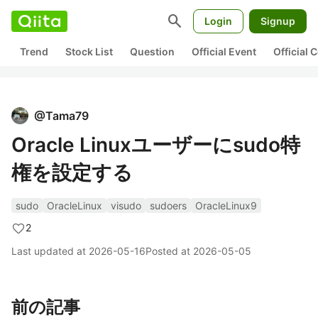
search
Login
Signup
Trend
Stock List
Question
Official Event
Official
@
Tama79
Oracle Linuxユーザーにsudo特
権を設定する
sudo
OracleLinux
visudo
sudoers
OracleLinux9
2
Last updated at
2026-05-16
Posted at
2026-05-05
前の記事