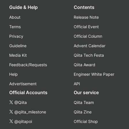
Guide & Help
Contents
About
Release Note
Terms
Official Event
Privacy
Official Column
Guideline
Advent Calendar
Media Kit
Qiita Tech Festa
Feedback/Requests
Qiita Award
Help
Engineer White Paper
Advertisement
API
Official Accounts
Our service
@Qiita
Qiita Team
@qiita_milestone
Qiita Zine
@qiitapoi
Official Shop