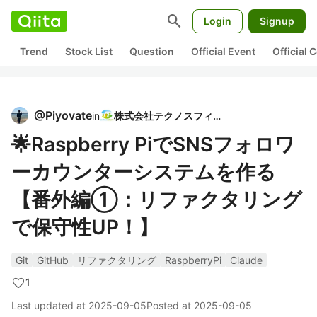
search
Login
Signup
Trend
Stock List
Question
Official Event
Official
@
Piyovate
in
株式会社テクノスフィア
🌟Raspberry PiでSNSフォロワ
ーカウンターシステムを作る
【番外編①：リファクタリング
で保守性UP！】
Git
GitHub
リファクタリング
RaspberryPi
Claude
1
Last updated at
2025-09-05
Posted at
2025-09-05