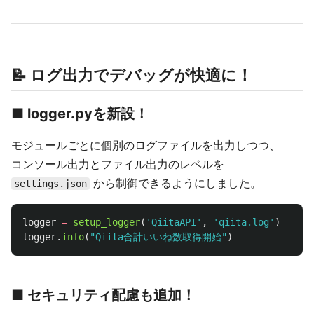
📝 ログ出力でデバッグが快適に！
■ logger.pyを新設！
モジュールごとに個別のログファイルを出力しつつ、
コンソール出力とファイル出力のレベルを
から制御できるようにしました。
settings.json
logger
=
setup_logger
(
'
QiitaAPI
'
,
'
qiita.log
'
)
logger
.
info
(
"
Qiita合計いいね数取得開始
"
)
■ セキュリティ配慮も追加！