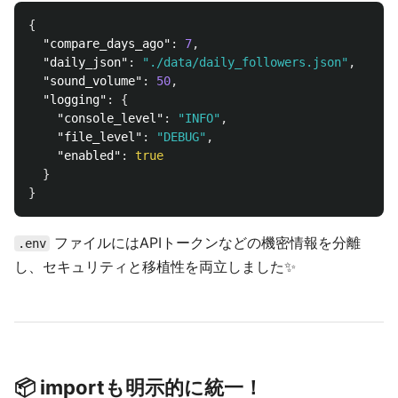
{
"compare_days_ago"
:
7
,
"daily_json"
:
"./data/daily_followers.json"
,
"sound_volume"
:
50
,
"logging"
:
{
"console_level"
:
"INFO"
,
"file_level"
:
"DEBUG"
,
"enabled"
:
true
}
}
ファイルにはAPIトークンなどの機密情報を分離
.env
し、セキュリティと移植性を両立しました✨
📦 importも明示的に統一！