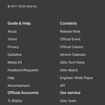
© 2011-
2026
Qiita Inc.
Guide & Help
Contents
About
Release Note
Terms
Official Event
Privacy
Official Column
Guideline
Advent Calendar
Media Kit
Qiita Tech Festa
Feedback/Requests
Qiita Award
Help
Engineer White Paper
Advertisement
API
Official Accounts
Our service
@Qiita
Qiita Team