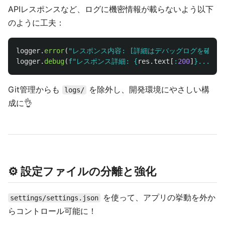
APIレスポンスなど、ログに機密情報が載らないよう以下
のように工夫：
logger
.
error
(
"
レスポンス内容: [詳細はデバッグログを確認]
logger
.
debug
(
f
"
レスポンス詳細: 
{
res
.
text
[
:
200
]
}
...
"
)
Git管理からも
を除外し、開発環境にやさしい構
logs/
成に👌
⚙️ 設定ファイルの分離と強化
を使って、アプリの挙動を外か
settings/settings.json
らコントロール可能に！