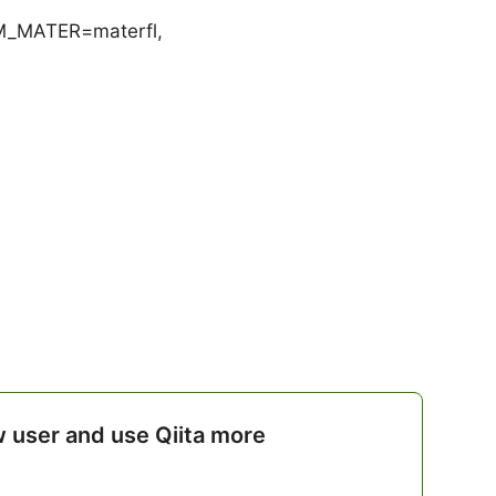
M_MATER=materfl,
w user and use Qiita more