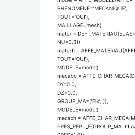
PHENOMENE='MECANIQUE',
TOUT='OUI'),
MAILLAGE=mesh)
mater = DEFI_MATERIAU(ELAS
NU=0.3))
materfl = AFFE_MATERIAU(AFFE
TOUT='OUI'),
MODELE=model)
mecabc = AFFE_CHAR_MECA(D
DY=0.0,
DZ=0.0,
GROUP_MA=('Fix', )),
MODELE=model)
mecach = AFFE_CHAR_MECA(M
PRES_REP=_F(GROUP_MA=('Load
PRES=1.0))