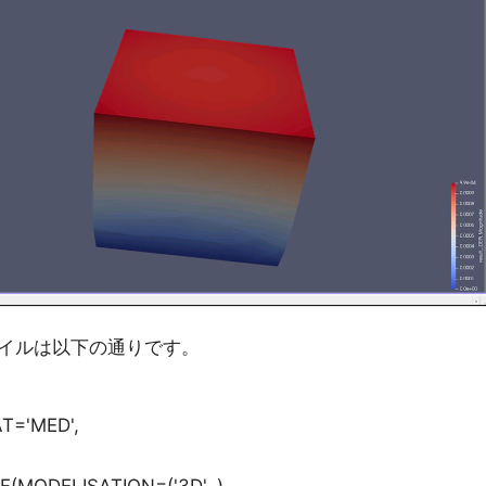
イルは以下の通りです。
T='MED',
(MODELISATION=('3D', ),