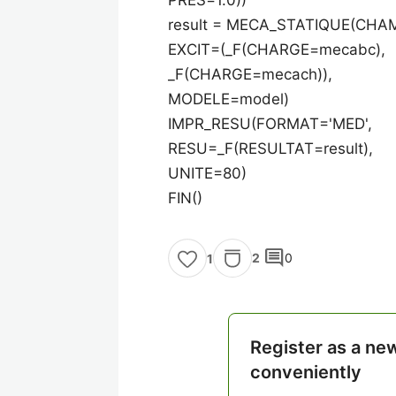
result = MECA_STATIQUE(CHA
EXCIT=(_F(CHARGE=mecabc),
_F(CHARGE=mecach)),
MODELE=model)
IMPR_RESU(FORMAT='MED',
RESU=_F(RESULTAT=result),
UNITE=80)
FIN()
comment
2
0
1
Register as a ne
conveniently