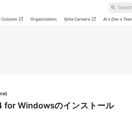
search
open_in_new
open_in_new
al Column
Organization
Qiita Careers
AI x Dev x Tea
ice
)
24 for Windowsのインストール