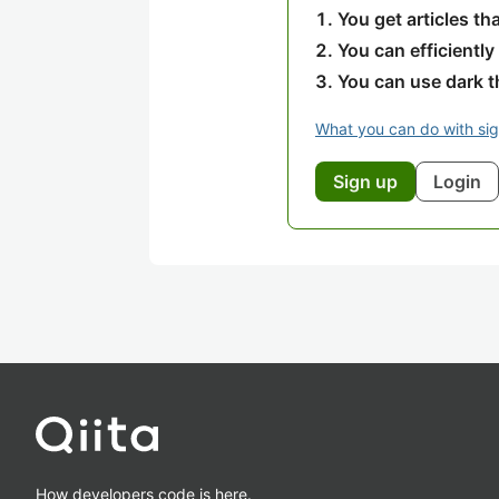
You get articles t
You can efficiently
You can use dark 
What you can do with si
Sign up
Login
How developers code is here.