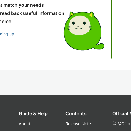
hat match your needs
 read back useful information
theme
gning up
Guide & Help
Contents
Official
About
Release Note
@Qiita