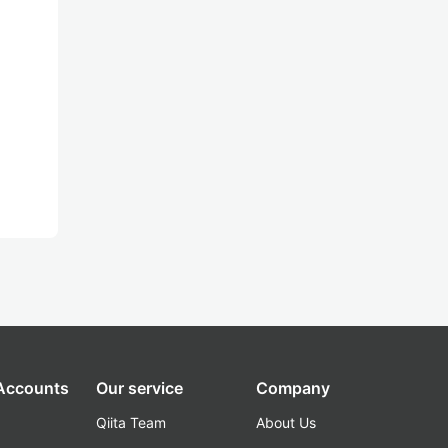
 Accounts
Our service
Company
Qiita Team
About Us