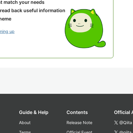
hat match your needs
 read back useful information
theme
gning up
Guide & Help
Contents
Official
About
Release Note
@Qiita
Terms
Official Event
@qiita