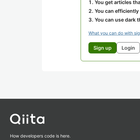
You get articles t
You can efficiently
You can use dark 
What you can do with si
Sign up
Login
How developers code is here.