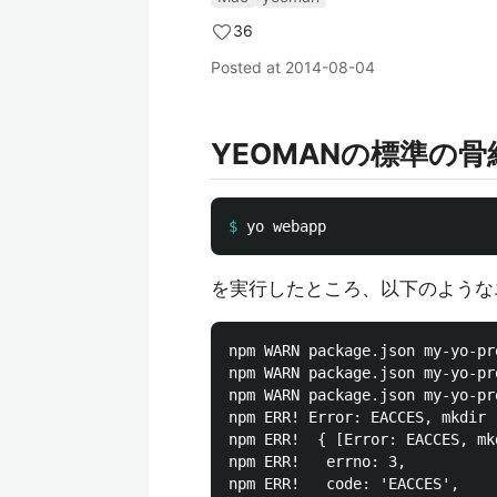
36
Posted at
2014-08-04
YEOMANの標準の
$
を実行したところ、以下のような
npm WARN package.json my-yo-pr
npm WARN package.json my-yo-pr
npm WARN package.json my-yo-pr
npm ERR! Error: EACCES, mkdir 
npm ERR!  { [Error: EACCES, mk
npm ERR!   errno: 3,

npm ERR!   code: 'EACCES',
