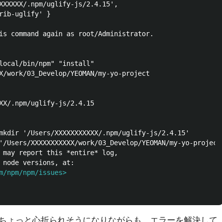
XXXXXX/.npm/uglify-js/2.4.15',

rib-uglify' }

is command again as root/Administrator.

local/bin/npm" "install"

X/work/03_Develop/YEOMAN/my-yo-project

XX/.npm/uglify-js/2.4.15

mkdir '/Users/XXXXXXXXXXX/.npm/uglify-js/2.4.15'

'/Users/XXXXXXXXXXX/work/03_Develop/YEOMAN/my-yo-project
 may report this *entire* log,

m/npm/npm/issues>
ちょっと心折られそうになりながらも、エラーを解決して