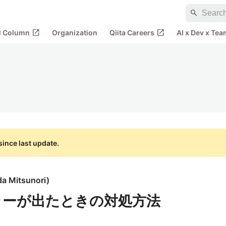
search
open_in_new
open_in_new
al Column
Organization
Qiita Careers
AI x Dev x Tea
ince last update.
a Mitsunori
)
てエラーが出たときの対処方法