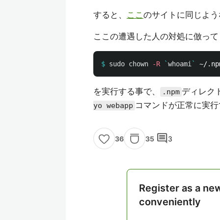
すると、
ここ
のサイトに同じよう
ここの遭遇した人の対処に倣って
$
sudo chown
-R
`
whoami
`
を実行する事で、
ディレク
.npm
コマンドが正常に実行
yo webapp
comment
35
3
36
Register as a ne
conveniently