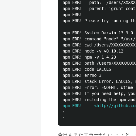
npm ERR!   path: '/Users/XXXXX
npm ERR!   parent: 'grunt-cont
npm ERR! 

npm ERR! Please try running th
npm ERR! System Darwin 13.3.0

npm ERR! command "node" "/usr/
npm ERR! cwd /Users/XXXXXXXXXX
npm ERR! node -v v0.10.12

npm ERR! npm -v 1.4.23

npm ERR! path /Users/XXXXXXXXX
npm ERR! code EACCES

npm ERR! errno 3

npm ERR! stack Error: EACCES, 
npm ERR! Error: ENOENT, utime 
npm ERR! If you need help, you
npm ERR!     <http://github.co
:

今日もまたエラーかい・・・と。