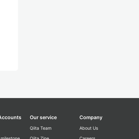
 Accounts
Our service
Company
Qiita Team
About Us
_milestone
Qiita Zine
Careers