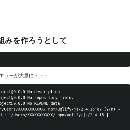
骨組みを作ろうとして
エラーが大量に・・・
oject@0.0.0 No description

oject@0.0.0 No repository field.

oject@0.0.0 No README data

'/Users/XXXXXXXXXXX/.npm/uglify-js/2.4.15'e? (Y/n) -

dir '/Users/XXXXXXXXXXX/.npm/uglify-js/2.4.15']
