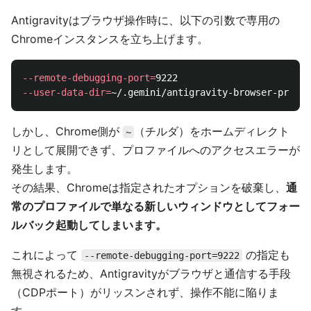
Antigravityはブラウザ操作時に、以下の引数で専用の
Chromeインスタンスを立ち上げます。
--remote-debugging-port
=
--user-data-dir
=
しかし、Chrome側が
（チルダ）をホームディレクト
~
リとして展開できず、プロファイルへのアクセスエラーが
発生します。
その結果、Chromeは指定されたオプションを破棄し、
通
常のプロファイルで単なる新しいウィンドウとしてフォー
ルバック起動してしまいます。
これによって
の指定も
--remote-debugging-port=9222
無視されるため、Antigravityがブラウザと通信する手段
（CDPポート）がリッスンされず、操作不能に陥りま