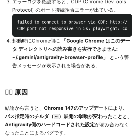
エラーログを確認すると、CDP (Chrome DevTools
Protocol) のポート接続拒否エラーが出ている。
failed to connect to browser via CDP: http://127.
起動時にChrome側に
「Google Chrome はこのデー
タ ディレクトリへの読み書きを実行できません:
~/.gemini/antigravity-browser-profile」
という警
告メッセージが表示される場合がある。
🕵️‍♂️ 原因
結論から言うと、
Chrome 147のアップデートにより、
パス指定時のチルダ（
）展開の挙動が変わったこと
と、
~
Antigravity側のハードコードされた設定
が噛み合わなく
なったことによるバグです。