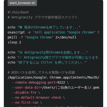
start_browser.sh
#!/bin/bash
# Antigravity ブラウザ操作復旧スクリプト
echo
"🔄 既存のChromeを終了しています..."
osascript 
-e
'tell application "Google Chrome" to qu
pkill 
-f
"Google Chrome"
sleep 
2

echo
"🚀 Antigravity用Chromeを起動します..."
echo
"✅ Antigravity側でブラウザ操作が可能になります。"
echo
"終了するには Ctrl+C を押してください。"
# 絶対パスを使用してチルダ展開バグを回避
/Applications/Google
\ 
Chrome.app/Contents/MacOS/Goog
--remote-debugging-port
=
9222 
\
--user-data-dir
=
/Users/
{
ご自身のユーザー名
}
/.gemini/
--disable-fre
\
--no-default-browser-check
\
--no-first-run
\