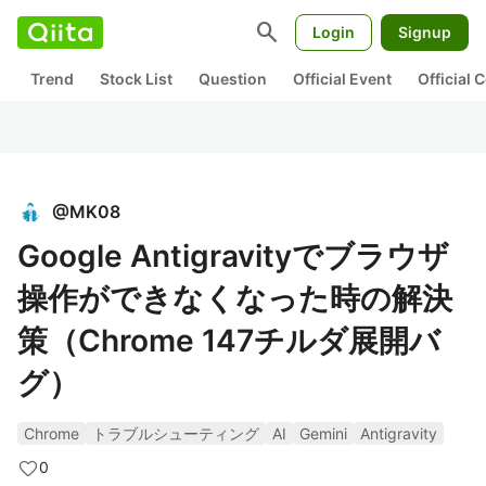
search
Login
Signup
Trend
Stock List
Question
Official Event
Official
@
MK08
Google Antigravityでブラウザ
操作ができなくなった時の解決
策（Chrome 147チルダ展開バ
グ）
Chrome
トラブルシューティング
AI
Gemini
Antigravity
0