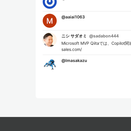
@
aaiai1063
ニシ サダオミ
@
sadabon444
Microsoft MVP Qiitaでは、C
sales.com/
@
lmasakazu