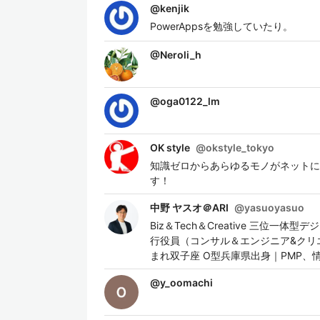
@
kenjik
PowerAppsを勉強していたり。
@
Neroli_h
@
oga0122_lm
OK style
@
okstyle_tokyo
知識ゼロからあらゆるモノがネットにつながる I
す！
中野 ヤスオ＠ARI
@
yasuoyasuo
Biz＆Tech＆Creative 三位一体型
行役員（コンサル＆エンジニア&クリ
まれ双子座 O型兵庫県出身｜PMP、
@
y_oomachi