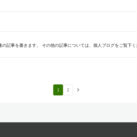
opilot関連の記事を書きます。 その他の記事については、個人ブログをご覧下ください。
navigate_next
1
2