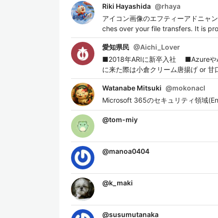
Riki Hayashida
@
rhaya
アイコン画像のエフティーアドニャンは、ファイルの
ches over your file transfers. 
愛知県民
@
Aichi_Lover
■2018年ARIに新卒入社 ■Az
に来た際は小倉クリーム唐揚げ or
Watanabe Mitsuki
@
mokonacl
Microsoft 365のセキュリティ領域(
@
tom-miy
@
manoa0404
@
k_maki
@
susumutanaka