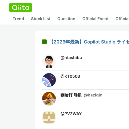
Trend
Stock List
Question
Official Event
Offici
【2026年最新】Copilot Stud
@
ntashibu
@
KT0503
鞭輪打 辱銀
@
hazigin
@
PV2WAY