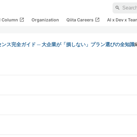
search
open_in_new
open_in_new
al Column
Organization
Qiita Careers
AI x Dev x Tea
io ライセンス完全ガイド ─ 大企業が「損しない」プラン選びの全知識
l