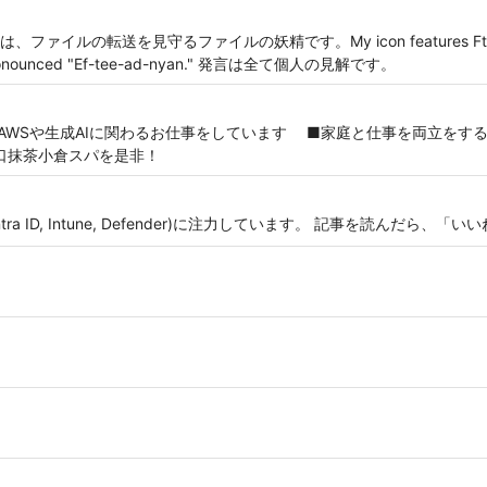
転送を見守るファイルの妖精です。My icon features Ftadnyan, th
It is pronounced "Ef-tee-ad-nyan." 発言は全て個人の見解です。
ureやAWSや生成AIに関わるお仕事をしています ■家庭と仕事を両立を
 甘口抹茶小倉スパを是非！
Entra ID, Intune, Defender)に注力しています。 記事を読んだら、