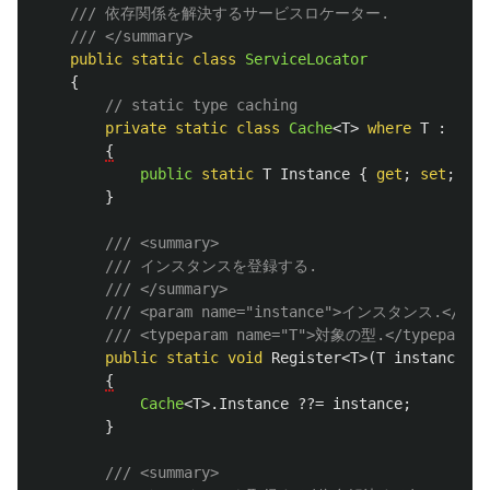
/// 依存関係を解決するサービスロケーター.
/// </summary>
public
static
class
ServiceLocator
{
// static type caching
private
static
class
Cache
<
T
>
where
T
:
clas
{
public
static
T
Instance
{
get
;
set
;
}
}
/// <summary>
/// インスタンスを登録する.
/// </summary>
/// <param name="instance">インスタンス.</par
/// <typeparam name="T">対象の型.</typeparam>
public
static
void
Register
<
T
>(
T
instance
)
w
{
Cache
<
T
>.
Instance
??=
instance
;
}
/// <summary>