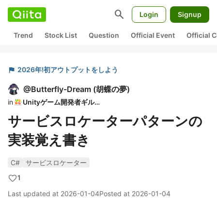
search
Login
Signup
Trend
Stock List
Question
Official Event
Official
flag
2026年!初アウトプットをしよう
@
Butterfly-Dream
(
胡蝶の夢
)
in
Unityゲーム開発者ギルド
サービスロケーターパターンの
実装覚え書き
C#
サービスロケーター
1
Last updated at
2026-01-04
Posted at
2026-01-04