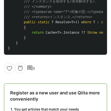
/// インスタンスを取得する(依存解決する).
/// </summary>
/// <typeparam name="T">対象の型.</typeparam>
/// <returns>インスタンス.</returns>
public
static
T
Resolve
<
T
>()
where
T
:
class
{
return
Cache
<
T
>.
Instance
??
throw
new
In
}
}
}
comment
0
Register as a new user and use Qiita more
conveniently
You get articles that match your needs