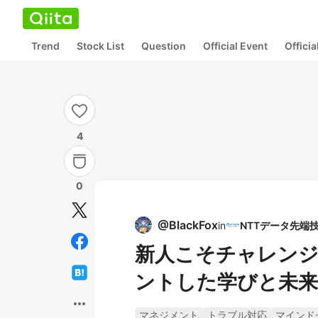
Trend
Stock List
Question
Official Event
Offici
4
0
@
BlackFox
in
新人こそチャレンジ
ントした学びと未
more_horiz
マネジメント
トラブル対応
マインド