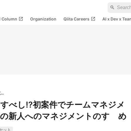
search
open_in_new
open_in_new
al Column
Organization
Qiita Careers
AI x Dev x Tea
NTTデータ先端技術
すべし⁉初案件でチームマネジメ
来の新人へのマネジメントのすゝめ
セット