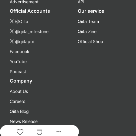
Advertisement
API
Official Accounts
Our service
@Qiita
Qiita Team
@qiita_milestone
Qiita Zine
@qiitapoi
Official Shop
Facebook
YouTube
Podcast
Company
About Us
Careers
Qiita Blog
News Release
more_horiz