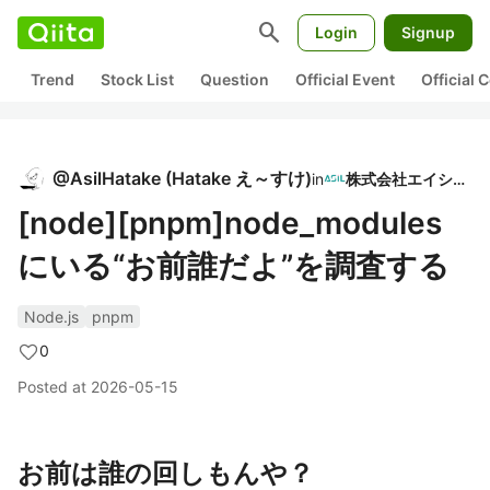
search
Login
Signup
Trend
Stock List
Question
Official Event
Official
@
AsilHatake
(
Hatake え～すけ
)
in
株式会社エイシル
[node][pnpm]node_modules
にいる“お前誰だよ”を調査する
Node.js
pnpm
0
Posted at
2026-05-15
お前は誰の回しもんや？