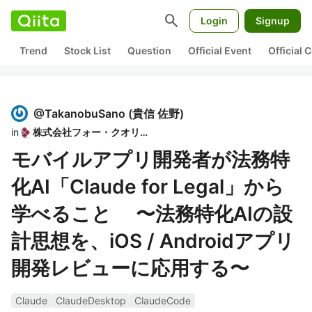
search
Login
Signup
Trend
Stock List
Question
Official Event
Official
@
TakanobuSano
(
貴信 佐野
)
in
株式会社フォー・クオリア
モバイルアプリ開発者が法務特
化AI「Claude for Legal」から
学べること 〜法務特化AIの設
計思想を、iOS / Androidアプリ
開発レビューに応用する〜
Claude
ClaudeDesktop
ClaudeCode