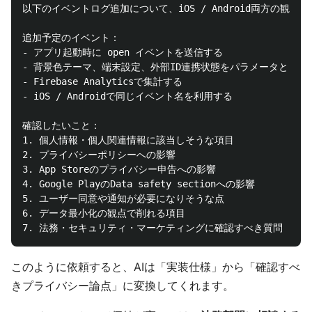
以下のイベントログ追加について、iOS / Android両方の観点
追加予定のイベント：

- アプリ起動時に open イベントを送信する

- 背景色テーマ、端末設定、外部ID連携状態をパラメータとして送
- Firebase Analyticsで集計する

- iOS / Androidで同じイベント名を利用する

確認したいこと：

1. 個人情報・個人関連情報に該当しそうな項目

2. プライバシーポリシーへの影響

3. App Storeのプライバシー申告への影響

4. Google PlayのData safety sectionへの影響

5. ユーザー同意や通知が必要になりそうな点

6. データ最小化の観点で削れる項目

このように依頼すると、AIは「実装仕様」から「確認すべ
きプライバシー論点」に変換してくれます。