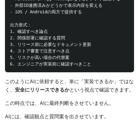
- 外部ID連携済みかどうかで表示内容を変える

- iOS / Androidの両方で提供する

出力形式：

1. 確認すべき論点

2. 関係部署に確認する質問

3. リリース前に必要なドキュメント更新

4. ストア審査で注意すべき点

5. リスクが高い場合の代替案

このようにAIに依頼すると、単に「実装できるか」ではな
く、
安全にリリースできるか
という視点で確認できます。
この時点では、AIに最終判断をさせていません。
AIには、確認観点と質問案を出させています。