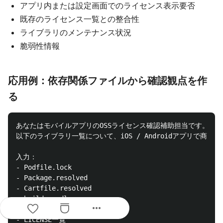
アプリ内または設定画面でのライセンス表示要否
既存のライセンス一覧との整合性
ライブラリのメンテナンス状況
脆弱性情報
応用例：依存関係ファイルから確認観点を作
る
あなたはモバイルアプリのOSSライセンス確認補助担当です。

以下のライブラリ一覧について、iOS / Androidアプリで商
入力：

- Podfile.lock

- Package.resolved

- Cartfile.resolved

- build.gradle

more_horiz
- libs.versions.toml

- LICENSE一覧
