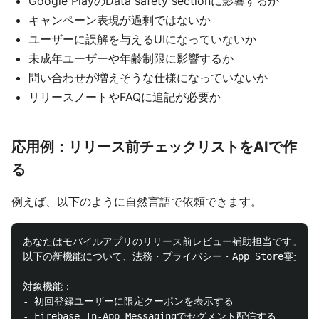
Google PlayのData safety sectionに影響するか
キャンペーン表現が過剰ではないか
ユーザーに誤解を与えるUIになっていないか
未成年ユーザーや年齢制限に影響するか
問い合わせが増えそうな仕様になっていないか
リリースノートやFAQに追記が必要か
応用例：リリース前チェックリストをAIで作
る
例えば、以下のように自然言語で依頼できます。
あなたはモバイルアプリのリリース前レビュー補助担当です。

以下の新機能について、法務・プライバシー・App Store審査・G
対象機能：

- 初回登録ユーザーに限定クーポンを表示する

- Firebase In-App Messagingでセグメント配信する
